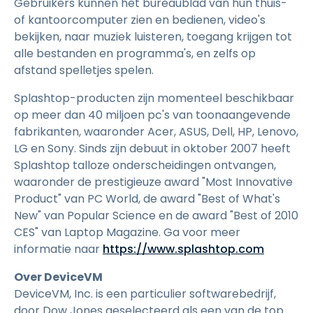
Gebruikers kunnen het bureaublad van hun thuis-
of kantoorcomputer zien en bedienen, video's
bekijken, naar muziek luisteren, toegang krijgen tot
alle bestanden en programma's, en zelfs op
afstand spelletjes spelen.
Splashtop-producten zijn momenteel beschikbaar
op meer dan 40 miljoen pc's van toonaangevende
fabrikanten, waaronder Acer, ASUS, Dell, HP, Lenovo,
LG en Sony. Sinds zijn debuut in oktober 2007 heeft
Splashtop talloze onderscheidingen ontvangen,
waaronder de prestigieuze award "Most Innovative
Product" van PC World, de award "Best of What's
New" van Popular Science en de award "Best of 2010
CES" van Laptop Magazine. Ga voor meer
informatie naar
https://www.splashtop.com
Over DeviceVM
DeviceVM, Inc. is een particulier softwarebedrijf,
door Dow Jones geselecteerd als een van de top