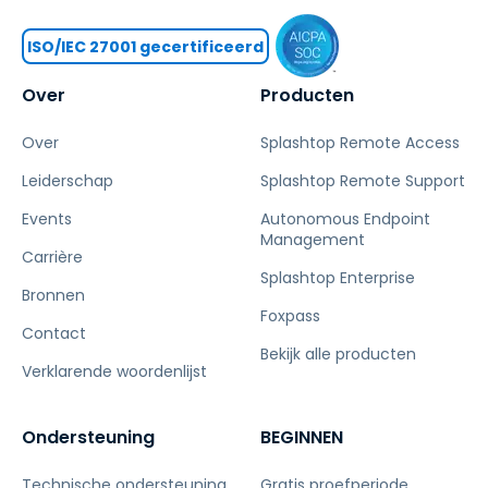
ISO/IEC 27001 gecertificeerd
Over
Producten
Over
Splashtop Remote Access
Leiderschap
Splashtop Remote Support
Events
Autonomous Endpoint
Management
Carrière
Splashtop Enterprise
Bronnen
Foxpass
Contact
Bekijk alle producten
Verklarende woordenlijst
Ondersteuning
BEGINNEN
Technische ondersteuning
Gratis proefperiode