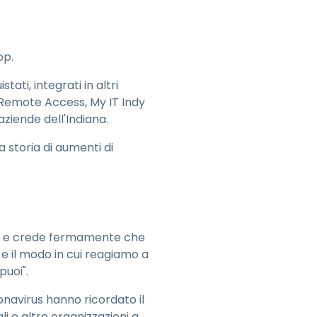
op.
tati, integrati in altri
p Remote Access, My IT Indy
ziende dell'Indiana.
storia di aumenti di
ivi e crede fermamente che
 e il modo in cui reagiamo a
puoi".
onavirus hanno ricordato il
li e altre organizzazioni a