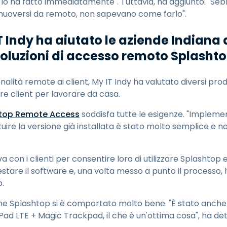
lo ha fatto immediatamente". Tuttavia, ha aggiunto: "Se
 muoversi da remoto, non sapevano come farlo".
 Indy ha aiutato le aziende Indiana 
 soluzioni di accesso remoto Splasht
nalità remote ai client, My IT Indy ha valutato diversi pr
re client per lavorare da casa.
top Remote Access
soddisfa tutte le esigenze. "Implemen
tuire la versione già installata è stato molto semplice e n
a con i clienti per consentire loro di utilizzare Splashtop
stare il software e, una volta messo a punto il processo, 
p.
e Splashtop si è comportato molto bene. "È stato anche v
Pad LTE + Magic Trackpad, il che è un'ottima cosa", ha de