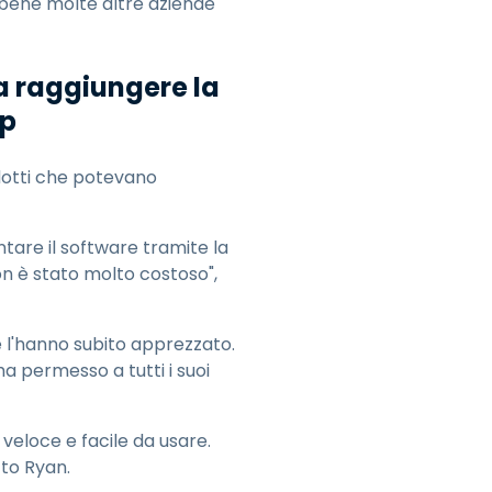
bbene molte altre aziende
a raggiungere la
op
odotti che potevano
tare il software tramite la
on è stato molto costoso",
 e l'hanno subito apprezzato.
ha permesso a tutti i suoi
eloce e facile da usare.
tto Ryan.