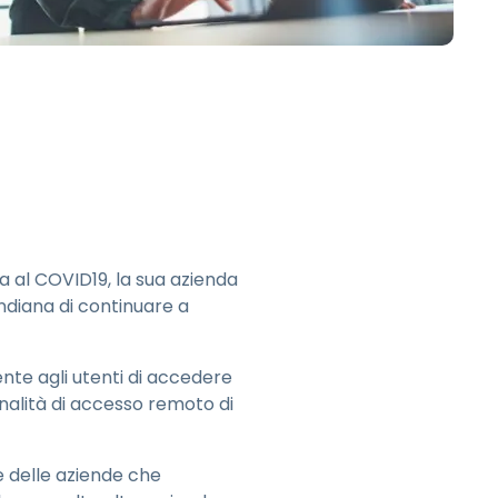
日本語
한국어
ภาษาไทย
Bahasa
tti i settori
 al COVID19, la sua azienda
ndiana di continuare a
te agli utenti di accedere
nalità di accesso remoto di
e delle aziende che