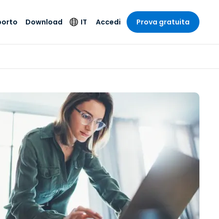
porto
Download
IT
Accedi
Prova gratuita
stria
stria
to
Prodotti per la
Lingua
sicurezza
o e un
e
e
o tecnico
English
oto di
Antivirus
intrattenimento
intrattenimento
l sistema
Deutsch
ale con
Rilevamento degli
ità
a sanitaria
Español
endpoint e risposta
zione on-
ibile.
Français
Accesso e controllo
Wi-Fi Foxpass
ubblico e
ia
Italiano
ivo
Spazio di lavoro
Nederlands
sicuro Zero Trust
ura e Design
Português
Shield (Anti-scam)
 contabilità
 i settori
简体中文
繁體中文
Tutti i prodotti