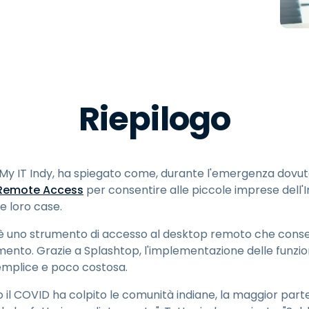
Supporto sul campo
Accesso remoto tramite
RDP/SSH/VNC
Lavoro a distanza con
Wacom
Accesso remoto al
Riepilogo
laboratorio
Sicurezza degli endpoint
Esplora tutte le esigenze
Esplora tu
My IT Indy, ha spiegato come, durante l'emergenza dovuta
Remote Access
per consentire alle piccole imprese dell'I
e loro case.
 uno strumento di accesso al desktop remoto che consen
ento. Grazie a Splashtop, l'implementazione delle funzio
semplice e poco costosa.
 il COVID ha colpito le comunità indiane, la maggior part