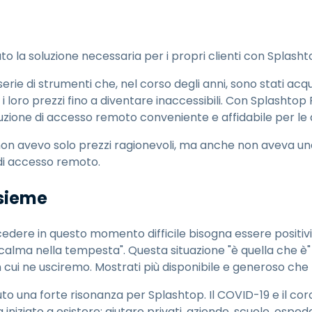
ato la soluzione necessaria per i propri clienti con Splasht
erie di strumenti che, nel corso degli anni, sono stati acquis
 loro prezzi fino a diventare inaccessibili. Con Splashto
zione di accesso remoto conveniente e affidabile per le a
n avevo solo prezzi ragionevoli, ma anche non aveva una 
 di accesso remoto.
nsieme
edere in questo momento difficile bisogna essere posit
 calma nella tempesta". Questa situazione "è quella che è"
 cui ne usciremo. Mostrati più disponibile e generoso che 
to una forte risonanza per Splashtop. Il COVID-19 e il cor
niziato a esistere: aiutare privati, aziende, scuole, ospeda