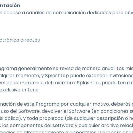
entación
án acceso a canales de comunicación dedicados para envi
ctrónico directos
programa generalmente se revisa de manera anual. Los m
alquier momento, y Splashtop puede extender invitacione
ivel de compromiso del miembro. Splashtop puede termina
clusivo criterio.
inación de este Programa por cualquier motivo, deberás
o del Software, devolver el Software (en condiciones s
 si aplica), y toda propiedad (de cualquier descripción o
s los componentes del software y cualquier archivo relac
medios de almacenamiento o dispositivos, y proporcionar