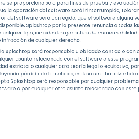
e se proporciona solo para fines de prueba y evaluación y
e la operación del software será ininterrumpida, tolerante
rror del software será corregido, que el software alguna
isponible. Splashtop por la presente renuncia a todas l
cualquier tipo, incluidas las garantías de comerciabilida
o infracción de cualquier derecho.
ia Splashtop será responsable u obligado contigo o con 
alquier asunto relacionado con el software o este progra
dad estricta, o cualquier otra teoría legal o equitativa, 
cluyendo pérdida de beneficios, incluso si se ha advertido d
epto Splashtop será responsable por cualquier problema 
oftware o por cualquier otro asunto relacionado con este