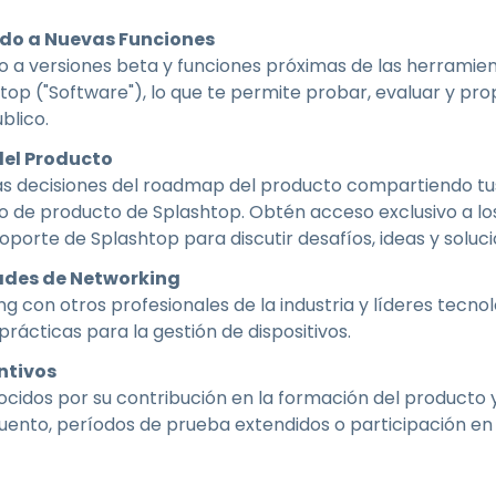
Soporte sobre el terreno
do a Nuevas Funciones
Acceso remoto a través
de RDP/SSH/VNC
o a versiones beta y funciones próximas de las herrami
htop ("Software"), lo que te permite probar, evaluar y p
Teletrabajar con Wacom
blico.
Acceso Remoto a
Laboratorio
 del Producto
Seguridad del punto final
las decisiones del roadmap del producto compartiendo tus
o de producto de Splashtop. Obtén acceso exclusivo a lo
oporte de Splashtop para discutir desafíos, ideas y soluci
Explorar todas las
Explorar 
necesidades
sectores
ades de Networking
g con otros profesionales de la industria y líderes tecn
rácticas para la gestión de dispositivos.
ntivos
idos por su contribución en la formación del producto y
uento, períodos de prueba extendidos o participación en