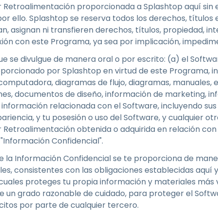
r Retroalimentación proporcionada a Splashtop aquí sin 
or ello. Splashtop se reserva todos los derechos, títulos 
n, asignan ni transfieren derechos, títulos, propiedad, int
xión con este Programa, ya sea por implicación, impedim
 se divulgue de manera oral o por escrito: (a) el Softwar
porcionado por Splashtop en virtud de este Programa, inc
computadora, diagramas de flujo, diagramas, manuales,
ones, documentos de diseño, información de marketing, in
 información relacionada con el Software, incluyendo sus 
ariencia, y tu posesión o uso del Software, y cualquier ot
r Retroalimentación obtenida o adquirida en relación con
"Información Confidencial".
 la Información Confidencial se te proporciona de maner
es, consistentes con las obligaciones establecidas aquí y
cuales proteges tu propia información y materiales más v
 un grado razonable de cuidado, para proteger el Softwa
ícitos por parte de cualquier tercero.