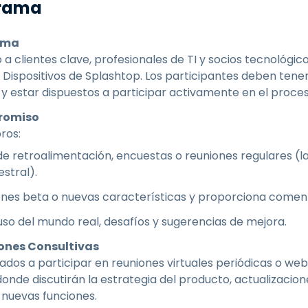
grama
rama
 a clientes clave, profesionales de TI y socios tecnológi
ispositivos de Splashtop. Los participantes deben tene
s y estar dispuestos a participar activamente en el proce
romiso
ros:
de retroalimentación, encuestas o reuniones regulares (la
stral).
ones beta o nuevas características y proporciona coment
o del mundo real, desafíos y sugerencias de mejora.
iones Consultivas
ados a participar en reuniones virtuales periódicas o web
onde discutirán la estrategia del producto, actualizacio
 nuevas funciones.