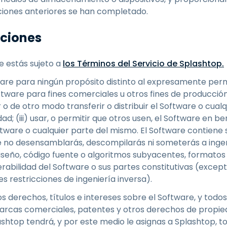
aciones anteriores se han completado.
iciones
 estás sujeto a
los Términos del Servicio de Splashtop.
re para ningún propósito distinto al expresamente permiti
ftware para fines comerciales u otros fines de producción; 
r o de otro modo transferir o distribuir el Software o cua
d; (iii) usar, o permitir que otros usen, el Software en ben
oftware o cualquier parte del mismo. El Software contien
 no desensamblarás, descompilarás ni someterás a ingeni
 diseño, código fuente o algoritmos subyacentes, formatos
abilidad del Software o sus partes constitutivas (except
es restricciones de ingeniería inversa).
 derechos, títulos e intereses sobre el Software, y todos
arcas comerciales, patentes y otros derechos de propied
htop tendrá, y por este medio le asignas a Splashtop, tod