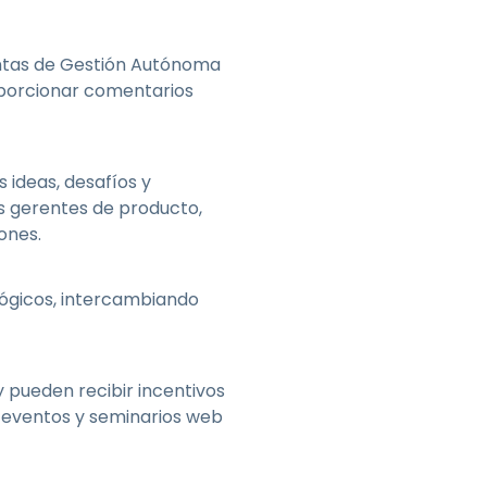
Todos los
日本語
productos
한국어
entas de Gestión Autónoma
ภาษาไทย
roporcionar comentarios
Bahasa
 ideas, desafíos y
s gerentes de producto,
ones.
todos los
ológicos, intercambiando
 pueden recibir incentivos
 eventos y seminarios web