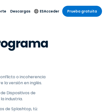
rte
Descargas
ES
Acceder
Prueba gratuita
stria
stria
s
Idioma
Productos de
Programa
seguridad
remoto de
écnico
n
n
English
ial y
Antivirus
l sistema
 entretenimiento
 entretenimiento
Deutsch
to con
Detección y
dad de
 médica
Español
respuesta de puntos
zada.
finales
 por menor
 por menor
isponible.
Français
Acceso y control de
y sector público
ía
Italiano
conflicto o incoherencia
Wi-Fi de Foxpass
ura y Diseño
e la versión en inglés.
Nederlands
Espacio de trabajo
y contabilidad
seguro Zero Trust
Português
de Dispositivos de
s los sectores
Shield (Antiestafa)
a industria.
简体中文
繁體中文
 de Splashtop, tú: