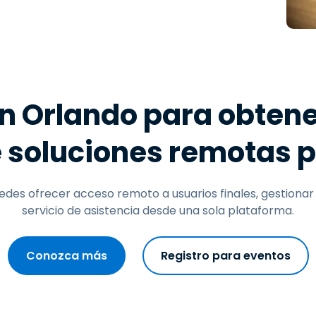
Soporte sobre el terreno
Acceso remoto a través
de RDP/SSH/VNC
Teletrabajar con Wacom
Acceso Remoto a
Laboratorio
en Orlando para obten
Seguridad del punto final
 soluciones remotas p
Explorar todas las
Explorar 
necesidades
sectores
edes ofrecer acceso remoto a usuarios finales, gestionar
servicio de asistencia desde una sola plataforma.
Conozca más
Registro para eventos