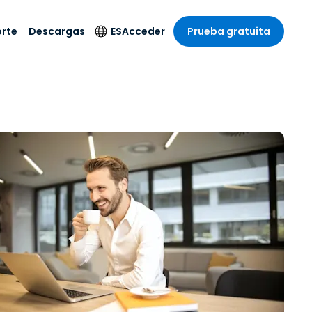
rte
Descargas
ES
Acceder
Prueba gratuita
stria
stria
s
Idioma
Productos de
seguridad
remoto de
écnico
n
n
English
ial y
Antivirus
l sistema
 entretenimiento
 entretenimiento
Deutsch
to con
Detección y
dad de
 médica
Español
respuesta de puntos
zada.
finales
 por menor
 por menor
isponible.
Français
Acceso y control de
y sector público
ía
Italiano
Wi-Fi de Foxpass
ura y Diseño
Nederlands
Espacio de trabajo
y contabilidad
seguro Zero Trust
Português
s los sectores
Shield (Antiestafa)
简体中文
繁體中文