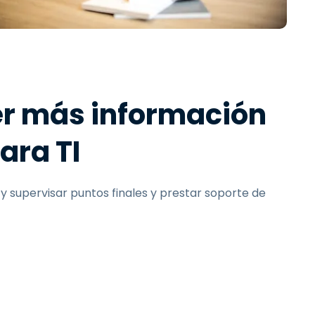
Todos los
日本語
productos
한국어
ภาษาไทย
Bahasa
er más información
ara TI
todos los
 y supervisar puntos finales y prestar soporte de