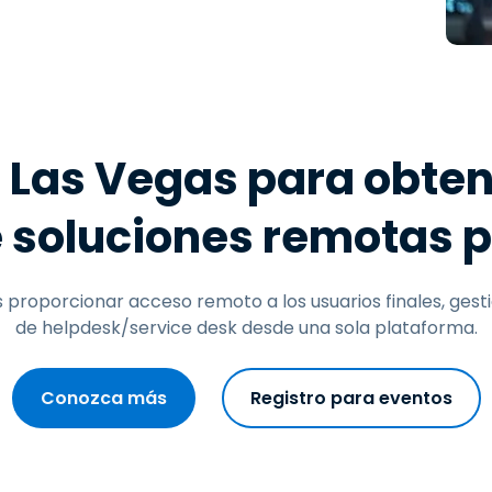
Soporte sobre el terreno
Acceso remoto a través
de RDP/SSH/VNC
Teletrabajar con Wacom
Acceso Remoto a
Laboratorio
n Las Vegas para obte
Seguridad del punto final
 soluciones remotas p
Explorar todas las
Explorar 
necesidades
sectores
roporcionar acceso remoto a los usuarios finales, gestio
de helpdesk/service desk desde una sola plataforma.
Conozca más
Registro para eventos