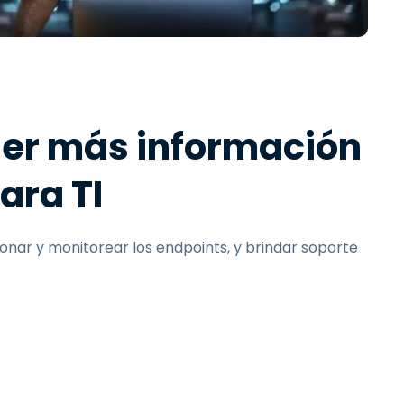
Todos los
日本語
productos
한국어
ภาษาไทย
Bahasa
ner más información
ara TI
todos los
nar y monitorear los endpoints, y brindar soporte