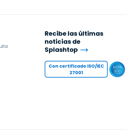
Recibe las últimas
noticias de
uita
Splashtop
Con certificado ISO/IEC
27001