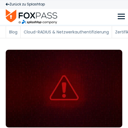
Zurück zu Splashtop
Blog
Cloud-RADIUS & Netzwerkauthentifizierung
Zertif