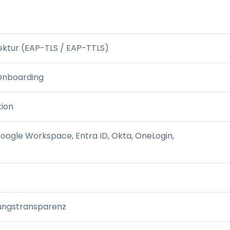
ktur (EAP-TLS / EAP-TTLS)
Onboarding
tion
Google Workspace, Entra ID, Okta, OneLogin,
zungstransparenz