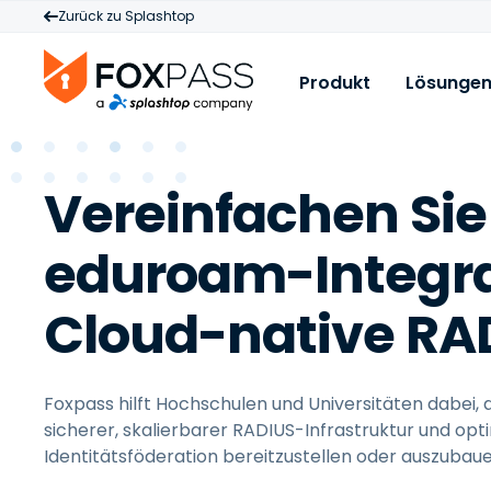
Zurück zu Splashtop
Produkt
Lösunge
Produkt
A
R
Vereinfachen Sie
Cloud RADIUS
W
B
A
Cloud-PKI
F
eduroam-Integra
M
Cloud LDAP
B
P
Cloud-native RA
Lizenzen & Preise
D
A
P
Z
Foxpass hilft Hochschulen und Universitäten dabei
L
sicherer, skalierbarer RADIUS-Infrastruktur und opt
M
Identitätsföderation bereitzustellen oder auszubaue
I