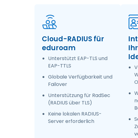
Cloud-RADIUS für
In
eduroam
Ih
Id
Unterstützt EAP-TLS und
EAP-TTLS
V
W
Globale Verfügbarkeit und
O
Failover
W
Unterstützung für RadSec
n
(RADIUS über TLS)
B
Keine lokalen RADIUS-
S
Server erforderlich
Z
v