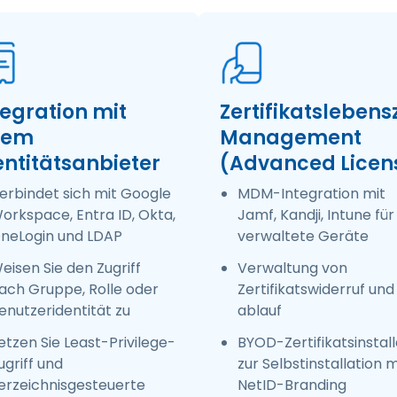
tegration mit
Zertifikatslebens
rem
Management
entitätsanbieter
(Advanced Licen
erbindet sich mit Google
MDM-Integration mit
orkspace, Entra ID, Okta,
Jamf, Kandji, Intune für
neLogin und LDAP
verwaltete Geräte
eisen Sie den Zugriff
Verwaltung von
ach Gruppe, Rolle oder
Zertifikatswiderruf und
enutzeridentität zu
ablauf
etzen Sie Least-Privilege-
BYOD-Zertifikatsinstall
ugriff und
zur Selbstinstallation m
erzeichnisgesteuerte
NetID-Branding