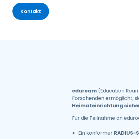
S
P
Kontakt
N
V
e
H
eduroam
(Education Roamin
Forschenden ermöglicht, si
Heimateinrichtung siche
Für die Teilnahme an eduroa
Ein konformer
RADIUS-S