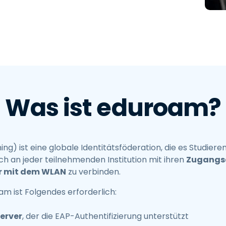
SH-Schlüssel- und
asswortmanagement
etzwerksegmentierung &
LAN-Kontrolle
duroam-Integration für
ochschulen
Was ist eduroam?
g) ist eine globale Identitätsföderation, die es Studiere
ch an jeder teilnehmenden Institution mit ihren
Zugangsd
r mit dem WLAN
zu verbinden.
m ist Folgendes erforderlich:
erver
, der die EAP-Authentifizierung unterstützt