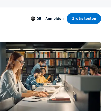
DE
Anmelden
Gratis testen
s
Sprache
es Logging
English
lizenz
Deutsch
Español
Français
d
Italiano
Nederlands
Português
简体中文