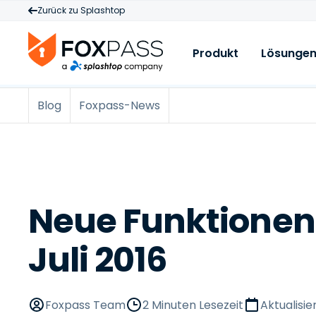
Zurück zu Splashtop
Produkt
Lösunge
Blog
Foxpass-News
Produkt
A
R
Cloud RADIUS
W
B
A
Cloud-PKI
F
M
Cloud LDAP
B
P
Lizenzen & Preise
D
Neue Funktionen 
A
P
Juli 2016
Z
L
M
I
Foxpass Team
2 Minuten Lesezeit
Aktualisie