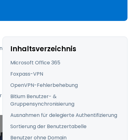
繁體中文
日本語
한국어
ภาษาไทย
Bahasa
Inhaltsverzeichnis
en
Microsoft Office 365
Foxpass-VPN
OpenVPN-Fehlerbehebung
r
Bitium Benutzer- &
Gruppensynchronisierung
Ausnahmen für delegierte Authentifizierung
Sortierung der Benutzertabelle
Benutzer ohne Domain