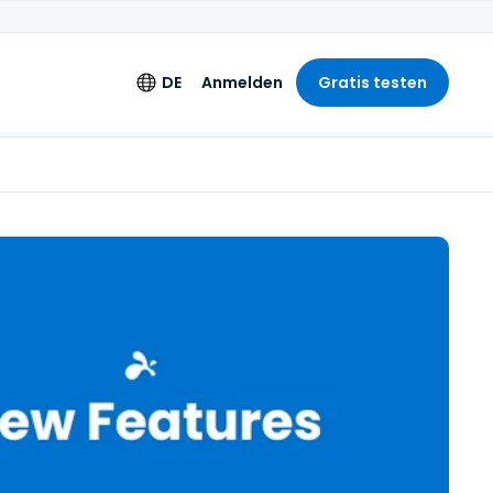
DE
Anmelden
Gratis testen
s
Sprache
es Logging
English
lizenz
Deutsch
Español
Français
d
Italiano
Nederlands
Português
简体中文