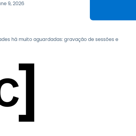
estão de Chaves SSH &
ne 9, 2026
enhas
egmentação de rede &
LAN Control
ntegração eduroam para
ades há muito aguardadas: gravação de sessões e
nsino Superior