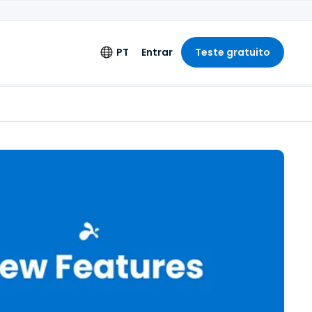
PT
Entrar
Teste gratuito
s
Idioma
Alargado
English
de Engenharia
Deutsch
s
Español
Français
Italiano
Nederlands
Português
简体中文