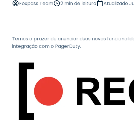
G
Foxpass Team
2 min de leitura
Atualizado
Ju
S
S
V
I
Temos o prazer de anunciar duas novas funcionalid
E
integração com o PagerDuty.