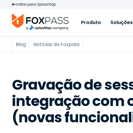
Voltar para Splashtop
Produto
Soluções
Blog
Notícias da Foxpass
Produto
C
R
Cloud RADIUS
A
B
PKI na cloud
M
E
N
Cloud LDAP
B
Gravação de ses
A
Licenciamento e 
V
S
integração com 
A
B
(novas funciona
L
M
I