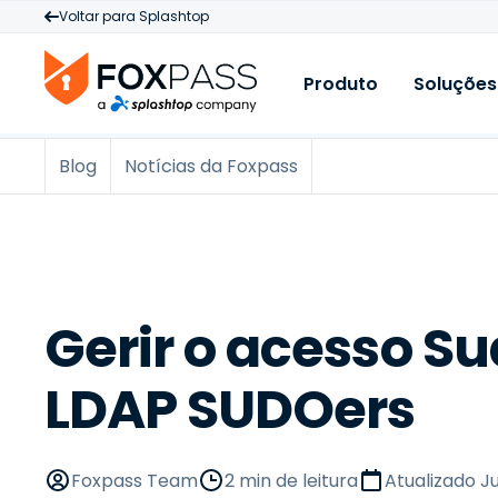
Voltar para Splashtop
Produto
Soluções
Blog
Notícias da Foxpass
Produto
C
R
Cloud RADIUS
A
B
PKI na cloud
M
E
N
Cloud LDAP
B
A
Licenciamento e 
V
Gerir o acesso S
S
A
LDAP SUDOers
B
L
M
I
Foxpass Team
2 min de leitura
Atualizado
Ju