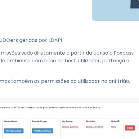
estão de Chaves SSH &
enhas
egmentação de rede &
LAN Control
ntegração eduroam para
SUDOers geridos por LDAP!
nsino Superior
missões sudo diretamente a partir da consola Foxpass.
s de ambiente com base no host, utilizador, pertença a
, mas também as permissões do utilizador no anfitrião.