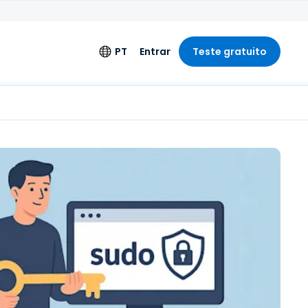
PT
Entrar
Teste gratuito
s
Idioma
Alargado
English
de Engenharia
Deutsch
s
Español
Français
Italiano
Nederlands
Português
简体中文