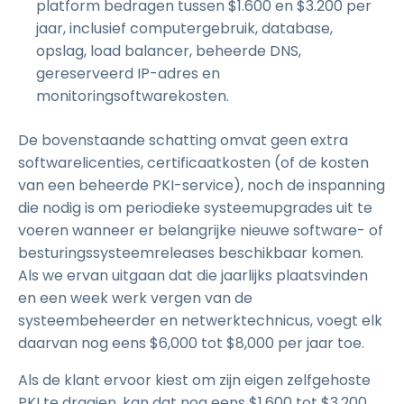
platform bedragen tussen $1.600 en $3.200 per
jaar, inclusief computergebruik, database,
opslag, load balancer, beheerde DNS,
gereserveerd IP-adres en
monitoringsoftwarekosten.
De bovenstaande schatting omvat geen extra
softwarelicenties, certificaatkosten (of de kosten
van een beheerde PKI-service), noch de inspanning
die nodig is om periodieke systeemupgrades uit te
voeren wanneer er belangrijke nieuwe software- of
besturingssysteemreleases beschikbaar komen.
Als we ervan uitgaan dat die jaarlijks plaatsvinden
en een week werk vergen van de
systeembeheerder en netwerktechnicus, voegt elk
daarvan nog eens $6,000 tot $8,000 per jaar toe.
Als de klant ervoor kiest om zijn eigen zelfgehoste
PKI te draaien, kan dat nog eens $1.600 tot $3.200