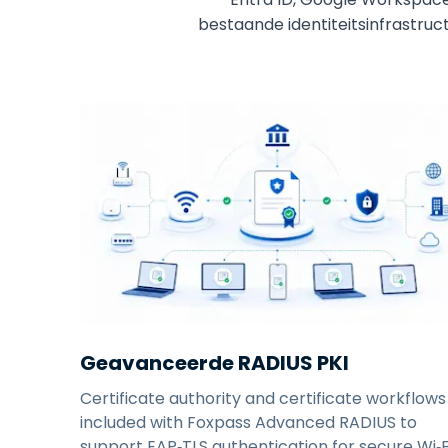
bestaande identiteitsinfrastru
Geavanceerde RADIUS PKI
Certificate authority and certificate workflows
included with Foxpass Advanced RADIUS to
support EAP‑TLS authentication for secure Wi‑F