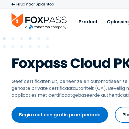
Terug naar Splashtop
Product
Oplossin
Product
p
B
Cloud RADIUS
W
B
Foxpass Cloud PK
cloud PKI
M
C
Cloud LDAP
P
B
N
Geef certificaten uit, beheer ze en automatiseer ze
Licenties & Prijsst
D
gehoste private certificaatautoriteit (CA). Beveili
W
t
applicaties met certificaatgebaseerde authenticati
L
M
Begin met een gratis proefperiode
Pl
C
S