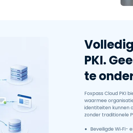
achtwoordbeheer
etwerksegmentatie &
LAN-controle
duroam-integratie voor
oger Onderwijs
Volledi
PKI. Ge
te onde
Foxpass Cloud PKI bi
waarmee organisatie
identiteiten kunnen
zonder traditionele 
Beveiligde Wi‑Fi-