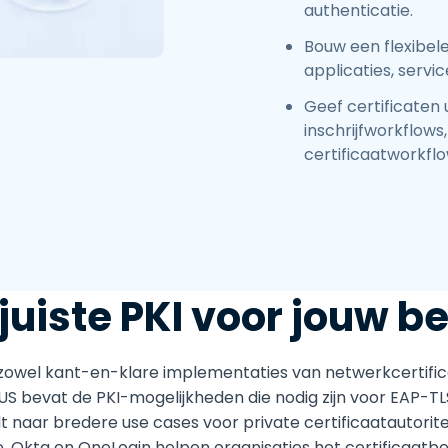
authenticatie.
Bouw een flexibele
applicaties, servic
Geef certificaten
inschrijfworkflow
certificaatworkflo
 juiste PKI voor jouw b
zowel kant-en-klare implementaties van netwerkcertific
S bevat de PKI-mogelijkheden die nodig zijn voor EAP-TL
dt naar bredere use cases voor private certificaatautorite
, Okta en OneLogin helpen organisaties het certificaat