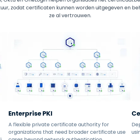
ctuur, zodat certificaten kunnen worden uitgegeven en
ze al vertrouwen.
Enterprise PKI
Ce
A flexible private certificate authority for
Dep
organizations that need broader certificate use
usi
i
cases beyond network authentication.