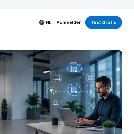
NL
Aanmelden
Test Gratis
s
Taal
de logging
English
g
ng Licentie
Deutsch
Español
n
Français
Italiano
+
Nederlands
Português
简体中文