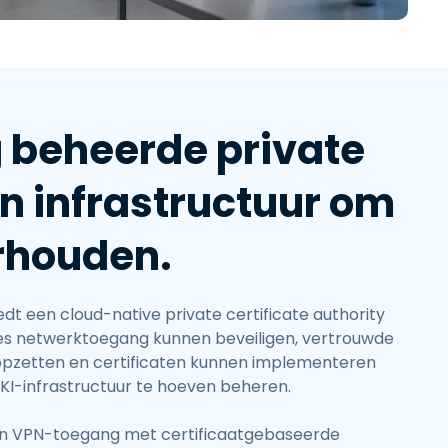
繁體中文
日本語
한국어
ภาษาไทย
g beheerde private
Bahasa
en infrastructuur om
rhouden.
edt een cloud-native private certificate authority
s netwerktoegang kunnen beveiligen, vertrouwde
 opzetten en certificaten kunnen implementeren
PKI-infrastructuur te hoeven beheren.
 en VPN-toegang met certificaatgebaseerde