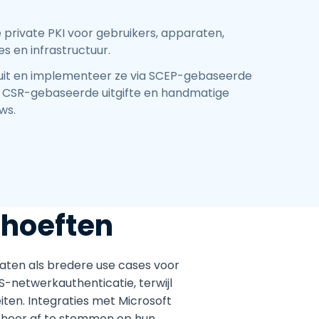
 private PKI voor gebruikers, apparaten,
es en infrastructuur.
 uit en implementeer ze via SCEP-gebaseerde
s, CSR-gebaseerde uitgifte en handmatige
ws.
ehoeften
aten als bredere use cases voor
S-netwerkauthenticatie, terwijl
iten. Integraties met Microsoft
beheer af te stemmen op hun