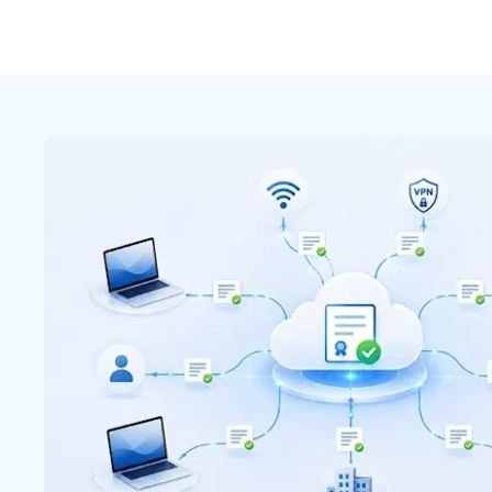
w
N
V
e
H