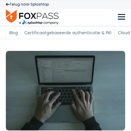
Terug naar Splashtop
Blog
Certificaatgebaseerde authenticatie & PKI
Cloud 