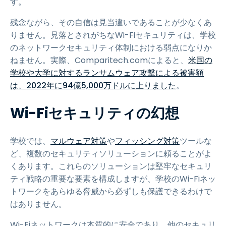
す。
残念ながら、その自信は見当違いであることが少なくあ
りません。見落とされがちなWi-Fiセキュリティは、学校
のネットワークセキュリティ体制における弱点になりか
ねません。実際、Comparitech.comによると、
米国の
学校や大学に対するランサムウェア攻撃による被害額
は、2022年に94億5,000万ドルに上りました
。
Wi-Fiセキュリティの幻想
学校では、
マルウェア対策
や
フィッシング対策
ツールな
ど、複数のセキュリティソリューションに頼ることがよ
くあります。これらのソリューションは堅牢なセキュリ
ティ戦略の重要な要素を構成しますが、学校のWi-Fiネッ
トワークをあらゆる脅威から必ずしも保護できるわけで
はありません。
Wi-Fiネットワークは本質的に安全であり、他のセキュリ