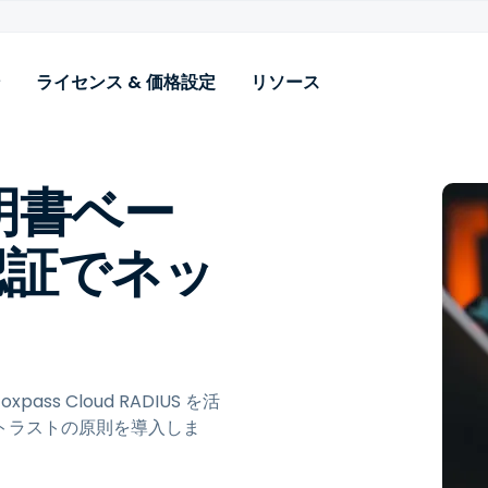
ン
ライセンス & 価格設定
リソース
ユースケース
リソース
機能
業界
サポート
アドオン
明書ベー
i‑Fi & VPN 認証
ブログ
IDプロバイダーの統合
高等教育
ドキュメント
拡張ログ
(Entra、Google、その他)
icrosoft NPS Migration
ケーススタディ
K-12教育
テクニカルサポート
エンジニ
N認証でネッ
MDM統合とSCEP
asswordless Network 認証
パンフレット
医療、保険、金融
BYOD 証明書インストーラー
設定
パスワードレスBYODアクセ
デモ動画
ソフトウェア, Tech & SaaS
ス
RADIUS over
テレコム（OpenRoaming 
TLS（RadSec）
DAP Bridge
Passpoint）
Foxpass API
s Cloud RADIUS を活
ADからクラウドアイデンテ
ィティへの移行
トラストの原則を導入しま
SSHキーとパスワード管理