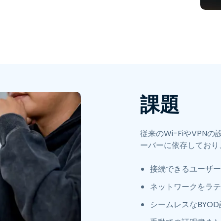
ネットワークセグメンテーシ
ョンとVLAN制御
高等教育向け eduroam 統合
課題
従来のWi-FiやVP
ーバーに依存しており
接続できるユーザー
ネットワークをラテ
シームレスなBYO