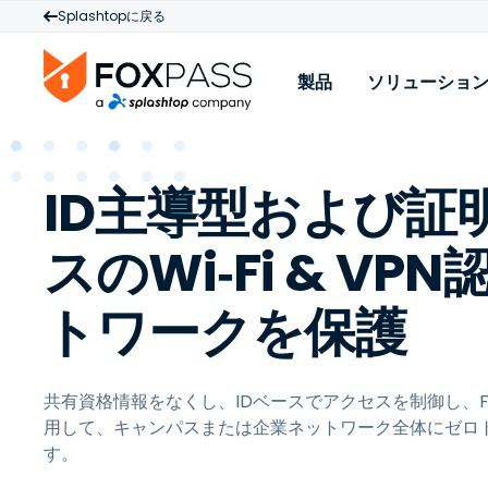
Splashtopに戻る
製品
ソリューショ
製品
ID主導型および証
Cloud RADIUS
W
クラウドPKI
M
スのWi‑Fi & VP
Cloud LDAP
P
トワークを保護
ライセンスと価格
L
共有資格情報をなくし、IDベースでアクセスを制御し、Foxpas
用して、キャンパスまたは企業ネットワーク全体にゼロ
す。