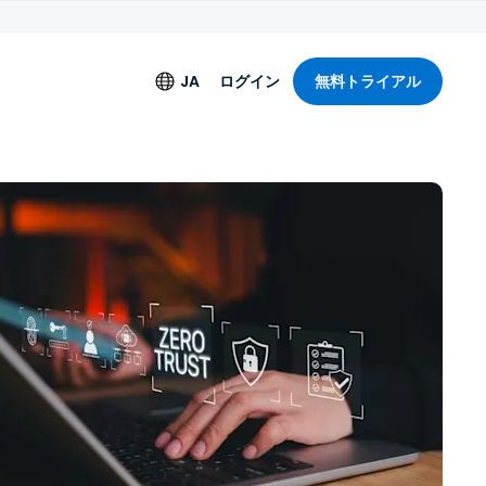
JA
ログイン
無料トライアル
言語
English
アリングライセンス
Deutsch
Español
Français
+
Italiano
Nederlands
Português
简体中文