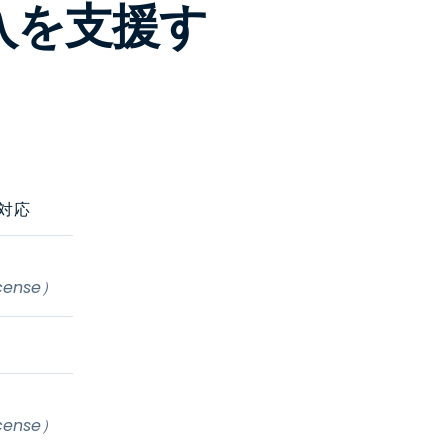
導入を支援す
に対応
cense）
cense）