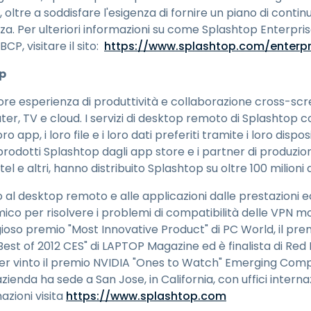
 oltre a soddisfare l'esigenza di fornire un piano di contin
. Per ulteriori informazioni su come Splashtop Enterpris
CP, visitare il sito:
https://www.splashtop.com/enterpr
p
liore esperienza di produttività e collaborazione cross-sc
r, TV e cloud. I servizi di desktop remoto di Splashtop 
app, i loro file e i loro dati preferiti tramite i loro disposit
odotti Splashtop dagli app store e i partner di produzione
el e altri, hanno distribuito Splashtop su oltre 100 milioni di
 al desktop remoto e alle applicazioni dalle prestazioni e
co per risolvere i problemi di compatibilità delle VPN mo
gioso premio "Most Innovative Product" di PC World, il pre
"Best of 2012 CES" di LAPTOP Magazine ed è finalista di Re
aver vinto il premio NVIDIA "Ones to Watch" Emerging Com
azienda ha sede a San Jose, in California, con uffici intern
azioni visita
https://www.splashtop.com