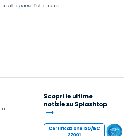
n altri paesi. Tutti i nomi
Scopri le ultime
notizie su Splashtop
ita
Certificazione ISO/IEC
27001