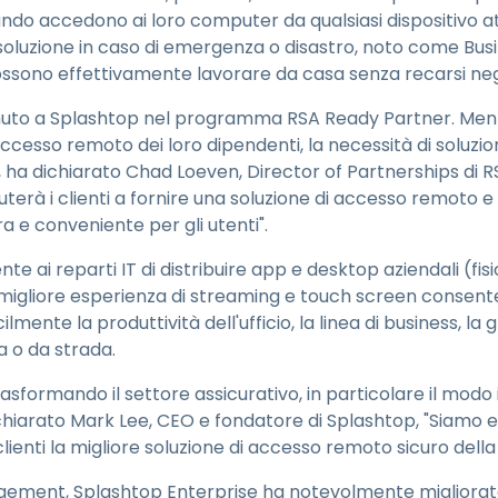
ando accedono ai loro computer da qualsiasi dispositivo a
oluzione in caso di emergenza o disastro, noto come Busi
ossono effettivamente lavorare da casa senza recarsi negli
venuto a Splashtop nel programma RSA Ready Partner. Ment
ccesso remoto dei loro dipendenti, la necessità di soluzioni
ha dichiarato Chad Loeven, Director of Partnerships di RSA
terà i clienti a fornire una soluzione di accesso remoto e
a e conveniente per gli utenti".
 ai reparti IT di distribuire app e desktop aziendali (fisici
gliore esperienza di streaming e touch screen consente a
lmente la produttività dell'ufficio, la linea di business, la 
 o da strada.
rasformando il settore assicurativo, in particolare il modo in c
ichiarato Mark Lee, CEO e fondatore di Splashtop, "Siamo e
clienti la migliore soluzione di accesso remoto sicuro della
ement, Splashtop Enterprise ha notevolmente migliorato 