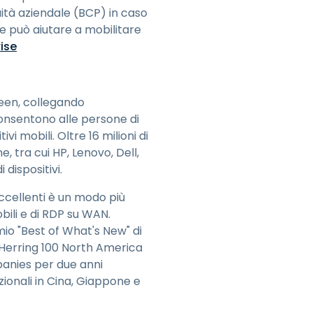
uità aziendale (BCP) in caso
e può aiutare a mobilitare
ise
reen, collegando
consentono alle persone di
ivi mobili. Oltre 16 milioni di
, tra cui HP, Lenovo, Dell,
 dispositivi.
ccellenti è un modo più
bili e di RDP su WAN.
mio "Best of What's New" di
d Herring 100 North America
panies per due anni
azionali in Cina, Giappone e