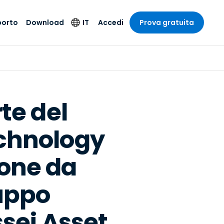
porto
Download
IT
Accedi
Prova gratuita
stria
stria
to
Prodotti per la
Lingua
sicurezza
o e un
e
e
o tecnico
English
oto di
Antivirus
intrattenimento
intrattenimento
l sistema
Deutsch
ale con
te del
Rilevamento degli
ità
a sanitaria
Español
endpoint e risposta
zione on-
chnology
ibile.
Français
Accesso e controllo
Wi-Fi Foxpass
ubblico e
ia
Italiano
ivo
ione da
Spazio di lavoro
Nederlands
sicuro Zero Trust
ura e Design
Português
ruppo
Shield (Anti-scam)
 contabilità
 i settori
简体中文
sei Asset
繁體中文
Tutti i prodotti