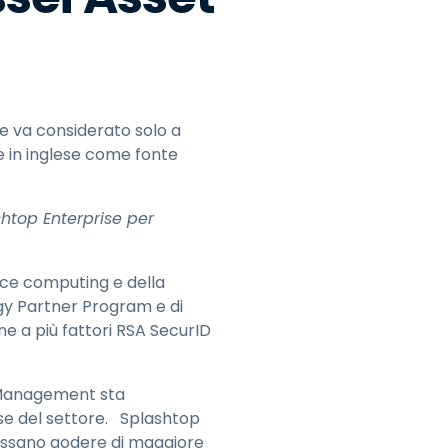
日本語
한국어
ภาษาไทย
Bahasa
e va considerato solo a
le in inglese come fonte
shtop Enterprise per
tti i settori
ice computing e della
gy Partner Program e di
one a più fattori RSA SecurID
t Management sta
se del settore. Splashtop
 possano godere di maggiore