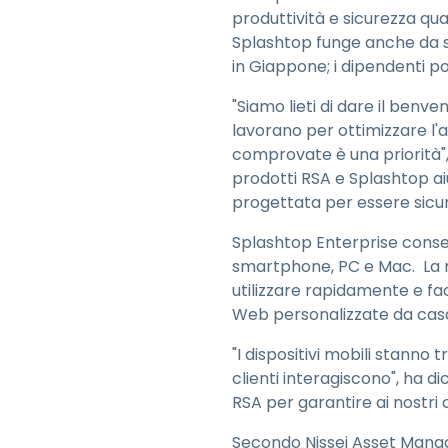
produttività e sicurezza qu
Splashtop funge anche da s
in Giappone; i dipendenti p
"Siamo lieti di dare il ben
lavorano per ottimizzare l'a
comprovate è una priorità", 
prodotti RSA e Splashtop aiu
progettata per essere sicur
Splashtop Enterprise consente
smartphone, PC e Mac. La mi
utilizzare rapidamente e faci
Web personalizzate da casa
"I dispositivi mobili stanno t
clienti interagiscono", ha d
RSA per garantire ai nostri 
Secondo Nissei Asset Manag