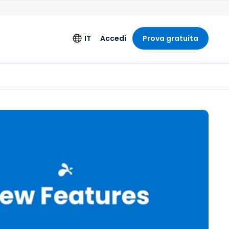
IT
Accedi
Prova gratuita
nti aggiuntivi
Lingua
ione estesa
English
i Ingegneria
Deutsch
Español
Français
Italiano
Nederlands
Português
简体中文