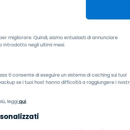
estione chiavi SSH e
assword
egmentazione della rete
 controllo delle VLAN
ntegrazione eduroam per
er migliorare. Quindi, siamo entusiasti di annunciare
'istruzione superiore
introdotto negli ultimi mesi.
s ti consente di eseguire un sistema di caching sui tuoi
ckup se i tuoi host hanno difficoltà a raggiungere i nostr
iù, leggi
qui
.
sonalizzati