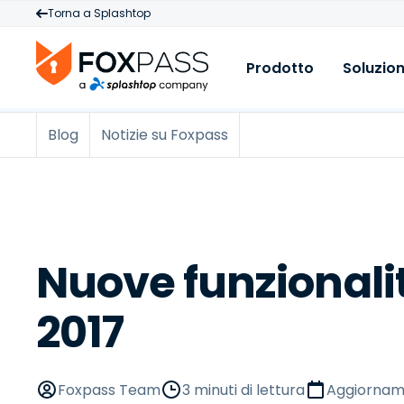
Torna a Splashtop
Prodotto
Soluzion
Blog
Notizie su Foxpass
Prodotto
C
R
Cloud RADIUS
A
B
Cloud PKI
M
C
Cloud LDAP
A
B
s
Licenze & Prezzi
V
Nuove funzionalit
A
d
2017
p
B
M
I
Foxpass Team
3 minuti di lettura
Aggiornam