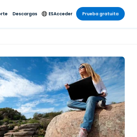
rte
Descargas
ES
Acceder
Prueba gratuita
stria
stria
s
Idioma
Productos de
seguridad
remoto de
écnico
n
n
English
ial y
Antivirus
l sistema
 entretenimiento
 entretenimiento
Deutsch
to con
Detección y
dad de
 médica
Español
respuesta de puntos
zada.
finales
 por menor
 por menor
isponible.
Français
Acceso y control de
y sector público
ía
Italiano
Wi-Fi de Foxpass
ura y Diseño
Nederlands
Espacio de trabajo
y contabilidad
seguro Zero Trust
Português
s los sectores
Shield (Antiestafa)
简体中文
繁體中文