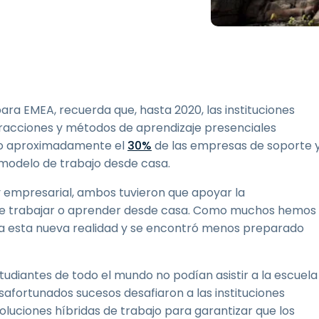
Soporte sobre el terreno
Acceso remoto a través
de RDP/SSH/VNC
Teletrabajar con Wacom
Acceso Remoto a
Laboratorio
ara EMEA, recuerda que, hasta 2020, las instituciones
Seguridad del punto final
racciones y métodos de aprendizaje presenciales
Sólo aproximadamente el
30%
de las empresas de soporte 
Explorar todas las
Explorar 
 modelo de trabajo desde casa.
necesidades
sectores
y empresarial, ambos tuvieron que apoyar la
 de trabajar o aprender desde casa. Como muchos hemos
 a esta nueva realidad y se encontró menos preparado
tudiantes de todo el mundo no podían asistir a la escuela
safortunados sucesos desafiaron a las instituciones
luciones híbridas de trabajo para garantizar que los