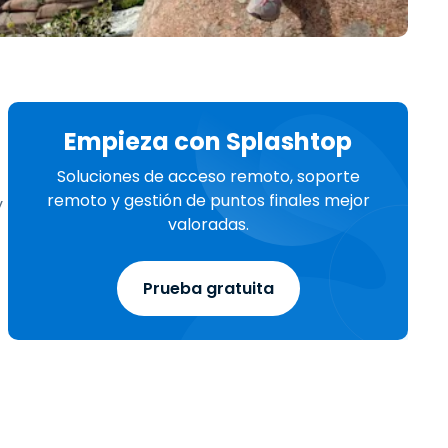
Todos los
日本語
productos
한국어
ภาษาไทย
Bahasa
Empieza con Splashtop
Soluciones de acceso remoto, soporte
remoto y gestión de puntos finales mejor
y
todos los
valoradas.
Prueba gratuita