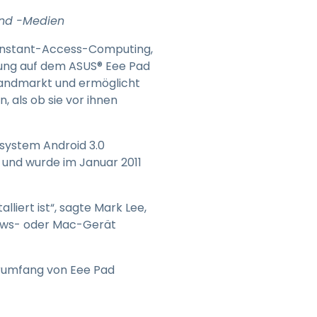
日本語
und -Medien
한국어
n Instant-Access-Computing,
ภาษาไทย
ung auf dem ASUS® Eee Pad
Bahasa
randmarkt und ermöglicht
 als ob sie vor ihnen
system Android 3.0
 und wurde im Januar 2011
nchen entdecken
liert ist“, sagte Mark Lee,
ndows- oder Mac-Gerät
erumfang von Eee Pad