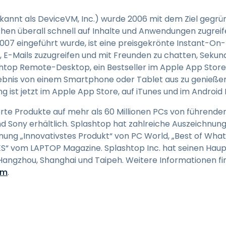
kannt als DeviceVM, Inc.) wurde 2006 mit dem Ziel gegr
hen überall schnell auf Inhalte und Anwendungen zugrei
007 eingeführt wurde, ist eine preisgekrönte Instant-On-
n, E-Mails zuzugreifen und mit Freunden zu chatten, Seku
htop Remote-Desktop, ein Bestseller im Apple App Store, 
ebnis von einem Smartphone oder Tablet aus zu genießen
g ist jetzt im Apple App Store, auf iTunes und im Android
rte Produkte auf mehr als 60 Millionen PCs von führenden
und Sony erhältlich. Splashtop hat zahlreiche Auszeichnun
nung „Innovativstes Produkt“ von PC World, „Best of What
ES“ vom LAPTOP Magazine. Splashtop Inc. hat seinen Haupt
 Hangzhou, Shanghai und Taipeh. Weitere Informationen fi
om
.