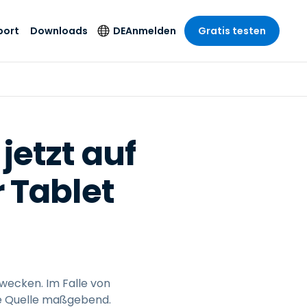
port
Downloads
DE
Anmelden
Gratis testen
anche
anche
-Unternehmen
Sicherheitsprodukte
Sprache
riff der
er Support
wesen
wesen
Antivirus
English
sse und
tus
nd Unterhaltung
nd Unterhaltung
Endpunkterkennung
Deutsch
t SSO
etzt auf
und -reaktion
r
itswesen
Español
 On-
Foxpass Wi-Fi Zugriff
 Tablet
del
del
Français
und Kontrolle
gen und
gie
Sicherer Zero-Trust-
Italiano
her Sektor
Arbeitsbereich
Nederlands
ur und Design
Shield (Anti-Betrug)
Português
nchen anzeigen
 & Buchhaltung
简体中文
Alle Produkte
zwecken. Im Falle von
繁體中文
he Quelle maßgebend.