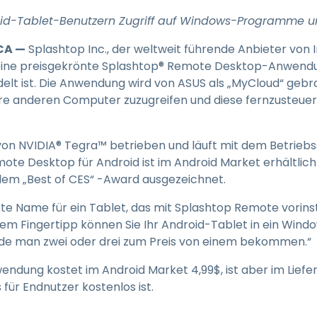
Vor-Ort-Unterstützung
id-Tablet-Benutzern Zugriff auf Windows-Programme 
Fernzugriff über
RDP/SSH/VNC
 CA —
Splashtop Inc., der weltweit führende Anbieter vo
Fernarbeit mit Wacom
seine preisgekrönte Splashtop® Remote Desktop-Anwend
Fernzugriff auf Computer
elt ist. Die Anwendung wird von ASUS als „MyCloud“ geb
einer Einrichtung
re anderen Computer zuzugreifen und diese fernzusteuern,
Endpunkt-Sicherheit
on NVIDIA® Tegra™ betrieben und läuft mit dem Betriebs
Alle Bedürfnisse
e Desktop für Android ist im Android Market erhältlich
entdecken
Alle Bra
em „Best of CES“ -Award ausgezeichnet.
te Name für ein Tablet, das mit Splashtop Remote vorinstal
nem Fingertipp können Sie Ihr Android-Tablet in ein Wi
ürde man zwei oder drei zum Preis von einem bekommen.“
ndung kostet im Android Market 4,99$, ist aber im Lief
für Endnutzer kostenlos ist.