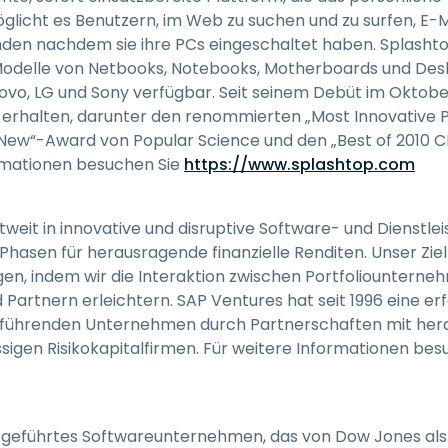
glicht es Benutzern, im Web zu suchen und zu surfen, E-M
den nachdem sie ihre PCs eingeschaltet haben. Splashtop
Modelle von Netbooks, Notebooks, Motherboards und Desk
enovo, LG und Sony verfügbar. Seit seinem Debüt im Oktob
 erhalten, darunter den renommierten „Most Innovative
 New“-Award von Popular Science und den „Best of 2010
ormationen besuchen Sie
https://www.splashtop.com
tweit in innovative und disruptive Software- und Dienstl
hasen für herausragende finanzielle Renditen. Unser Ziel i
gen, indem wir die Interaktion zwischen Portfoliountern
artnern erleichtern. SAP Ventures hat seit 1996 eine erf
führenden Unternehmen durch Partnerschaften mit he
igen Risikokapitalfirmen. Für weitere Informationen be
vat geführtes Softwareunternehmen, das von Dow Jones a