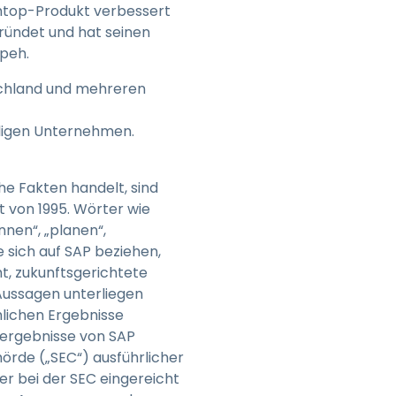
shtop-Produkt verbessert
ündet und hat seinen
ipeh.
schland und mehreren
iligen Unternehmen.
he Fakten handelt, sind
t von 1995. Wörter wie
nnen“, „planen“,
e sich auf SAP beziehen,
t, zukunftsgerichtete
 Aussagen unterliegen
hlichen Ergebnisse
zergebnisse von SAP
örde („SEC“) ausführlicher
er bei der SEC eingereicht