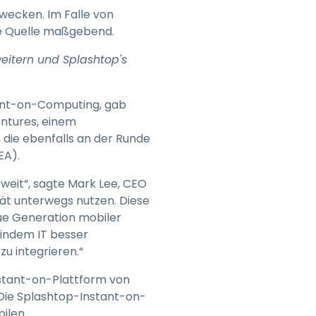
日本語
zwecken. Im Falle von
he Quelle maßgebend.
한국어
ภาษาไทย
eitern und Splashtop's
Bahasa
tant-on-Computing, gab
entures, einem
, die ebenfalls an der Runde
EA).
nchen entdecken
weit“, sagte Mark Lee, CEO
ät unterwegs nutzen. Diese
ue Generation mobiler
indem IT besser
u integrieren.“
stant-on-Plattform von
Die Splashtop-Instant-on-
bilen