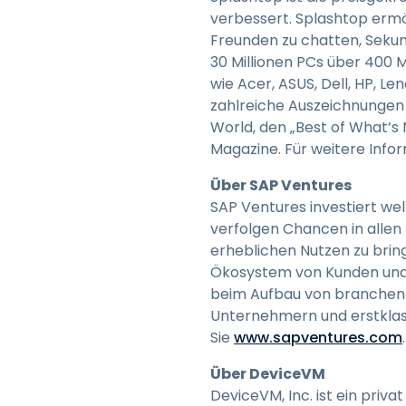
verbessert. Splashtop ermö
Freunden zu chatten, Sekun
30 Millionen PCs über 400 
wie Acer, ASUS, Dell, HP, L
zahlreiche Auszeichnungen
World, den „Best of What’s
Magazine. Für weitere Inf
Über SAP Ventures
SAP Ventures investiert wel
verfolgen Chancen in allen P
erheblichen Nutzen zu brin
Ökosystem von Kunden und P
beim Aufbau von branchen
Unternehmern und erstklass
Sie
www.sapventures.com
.
Über DeviceVM
DeviceVM, Inc. ist ein pri