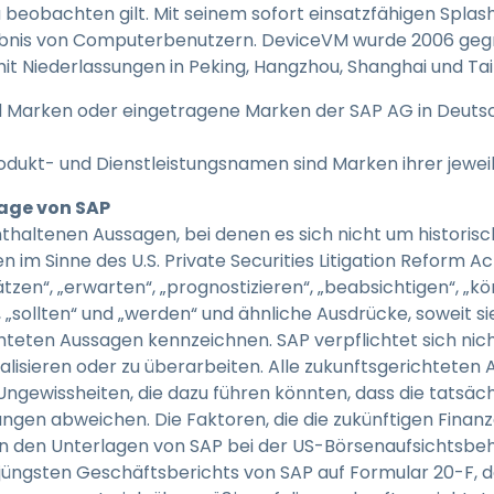
u beobachten gilt. Mit seinem sofort einsatzfähigen Spla
ebnis von Computerbenutzern. DeviceVM wurde 2006 gegr
 mit Niederlassungen in Peking, Hangzhou, Shanghai und Ta
nd Marken oder eingetragene Marken der SAP AG in Deut
odukt- und Dienstleistungsnamen sind Marken ihrer jewe
age von SAP
thaltenen Aussagen, bei denen es sich nicht um historisc
 im Sinne des U.S. Private Securities Litigation Reform Ac
tzen“, „erwarten“, „prognostizieren“, „beabsichtigen“, „kö
, „sollten“ und „werden“ und ähnliche Ausdrücke, soweit si
hteten Aussagen kennzeichnen. SAP verpflichtet sich nich
alisieren oder zu überarbeiten. Alle zukunftsgerichteten
Ungewissheiten, die dazu führen könnten, dass die tatsäc
ngen abweichen. Die Faktoren, die die zukünftigen Finan
 in den Unterlagen von SAP bei der US-Börsenaufsichtsbeh
s jüngsten Geschäftsberichts von SAP auf Formular 20-F, d