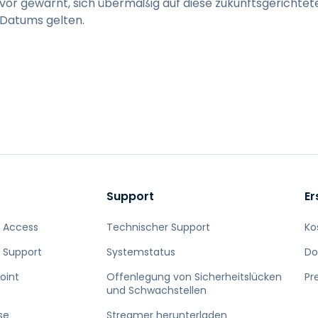
vor gewarnt, sich übermäßig auf diese zukunftsgerichtet
 Datums gelten.
Support
Er
 Access
Technischer Support
Ko
 Support
Systemstatus
Do
oint
Offenlegung von Sicherheitslücken
Pr
und Schwachstellen
se
Streamer herunterladen