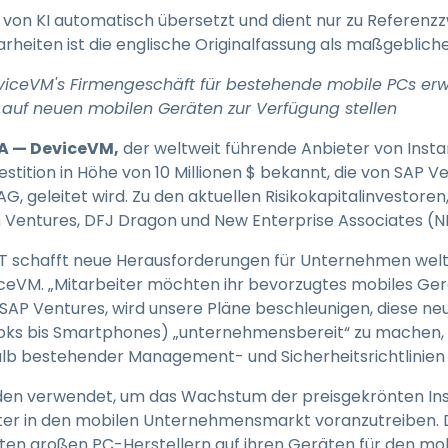
Vor-Ort-Unterstützung
e von KI automatisch übersetzt und dient nur zu Referenz
Fernzugriff über
rheiten ist die englische Originalfassung als maßgeblic
RDP/SSH/VNC
viceVM's Firmengeschäft für bestehende mobile PCs erw
Fernarbeit mit Wacom
 auf neuen mobilen Geräten zur Verfügung stellen
Fernzugriff auf Computer
einer Einrichtung
CA — DeviceVM,
der weltweit führende Anbieter von Ins
Endpunkt-Sicherheit
estition in Höhe von 10 Millionen $ bekannt, die von SAP V
, geleitet wird. Zu den aktuellen Risikokapitalinvestoren
Alle Bedürfnisse
 Ventures, DFJ Dragon und New Enterprise Associates (N
entdecken
Alle Bra
IT schafft neue Herausforderungen für Unternehmen welt
ceVM. „Mitarbeiter möchten ihr bevorzugtes mobiles Ger
SAP Ventures, wird unsere Pläne beschleunigen, diese ne
oks bis Smartphones) „unternehmensbereit“ zu machen, 
halb bestehender Management- und Sicherheitsrichtlinien z
erden verwendet, um das Wachstum der preisgekrönten In
ter in den mobilen Unternehmensmarkt voranzutreiben. 
sten großen PC-Herstellern auf ihren Geräten für den mo