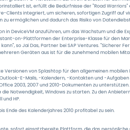
talliert ist, erfüllt die Bedürfnisse der "Road Warriors
-Clients integriert, um sicheren, sofortigen Zugriff auf v
zu ermöglichen und dadurch das Risiko von Datendiebsta
tition in DeviceVM anzuführen, um das Wachstum und die
Instant-on-Plattformen der Enterprise-Klasse für den Ma
ann", so Jai Das, Partner bei SAP Ventures. "Sicherer Fer
reren Geräten aus ist für die zunehmend mobilen Mitar
e Versionen von Splashtop für den allgemeinen mobilen M
t Outlook-E-Mails, -Kalendern, -Kontakten und -Aufgaben
Office 2003, 2007 und 2010-Dokumenten zu unterstützen. 
e die Notwendigkeit, Windows zu starten. Zu den Anbietern
l und HP.
s Ende des Kalenderjahres 2010 profitabel zu sein.
önte, sofort einsatzbereite Plattform, die das persönlic