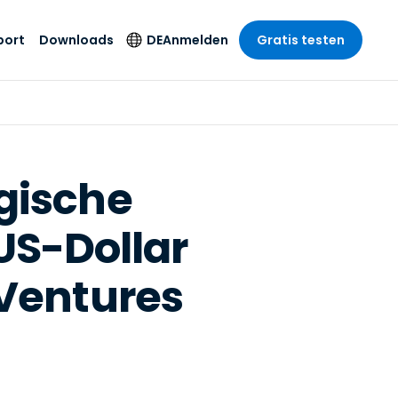
port
Downloads
DE
Anmelden
Gratis testen
anche
anche
-Unternehmen
Sicherheitsprodukte
Sprache
riff der
er Support
wesen
wesen
Antivirus
English
sse und
tus
nd Unterhaltung
nd Unterhaltung
Endpunkterkennung
Deutsch
t SSO
gische
und -reaktion
r
itswesen
Español
 On-
Foxpass Wi-Fi Zugriff
 US-Dollar
del
del
Français
und Kontrolle
gen und
gie
Sicherer Zero-Trust-
Italiano
her Sektor
 Ventures
Arbeitsbereich
Nederlands
ur und Design
Shield (Anti-Betrug)
Português
nchen anzeigen
 & Buchhaltung
简体中文
Alle Produkte
繁體中文