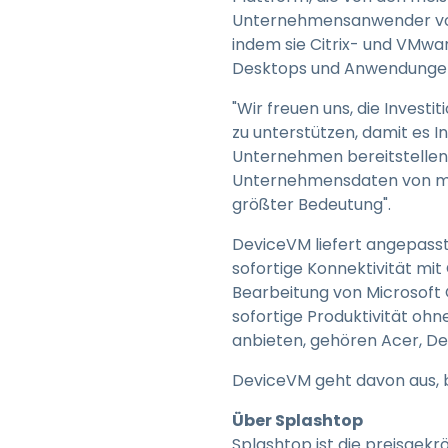
Unternehmensanwender vorins
indem sie Citrix- und VMware
Desktops und Anwendungen 
"Wir freuen uns, die Inves
zu unterstützen, damit es 
Unternehmen bereitstellen k
Unternehmensdaten von meh
größter Bedeutung".
DeviceVM liefert angepasst
sofortige Konnektivität mi
Bearbeitung von Microsoft 
sofortige Produktivität ohn
anbieten, gehören Acer, Del
DeviceVM geht davon aus, bi
Über Splashtop
Splashtop ist die preisgekr