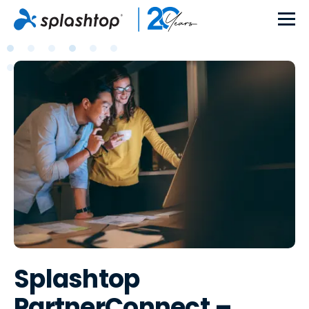
Splashtop
PartnerConnect –