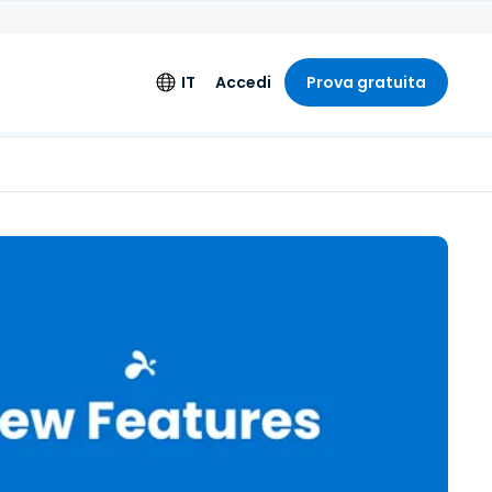
IT
Accedi
Prova gratuita
nti aggiuntivi
Lingua
ione estesa
English
i Ingegneria
Deutsch
Español
Français
Italiano
Nederlands
Português
简体中文