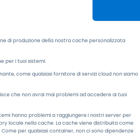
estione chiavi SSH e
assword
egmentazione della rete
 controllo delle VLAN
ntegrazione eduroam per
ione di produzione della nostra cache personalizzata
'istruzione superiore
 per i tuoi sistemi.
onante, come qualsiasi fornitore di servizi cloud non siamo
isce che non avrai mai problemi ad accedere ai tuoi
 sistemi hanno problemi a raggiungere i nostri server per
ctory locale nella cache. La cache viene distribuita come
. Come per qualsiasi container, non ci sono dipendenze