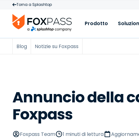
Torna a Splashtop
Prodotto
Soluzion
Blog
Notizie su Foxpass
Prodotto
C
R
Cloud RADIUS
A
B
Cloud PKI
M
C
Cloud LDAP
A
B
s
Licenze & Prezzi
V
Annuncio della c
A
d
Foxpass
p
B
M
I
Foxpass Team
1 minuti di lettura
Aggiorname