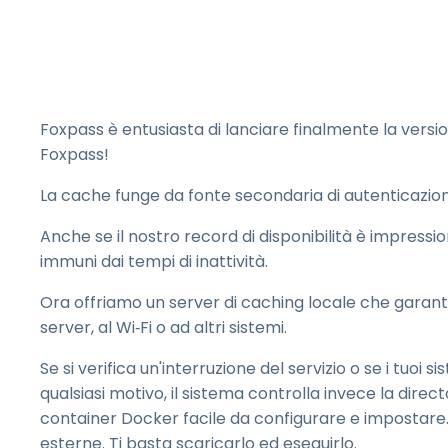
G
p
S
e
I
Foxpass è entusiasta di lanciare finalmente la vers
l
Foxpass!
La cache funge da fonte secondaria di autenticazione
Anche se il nostro record di disponibilità è impressi
immuni dai tempi di inattività.
Ora offriamo un server di caching locale che garant
server, al Wi‑Fi o ad altri sistemi.
Se si verifica un'interruzione del servizio o se i tuoi
qualsiasi motivo, il sistema controlla invece la dire
container Docker facile da configurare e impostare
esterne. Ti basta scaricarlo ed eseguirlo.