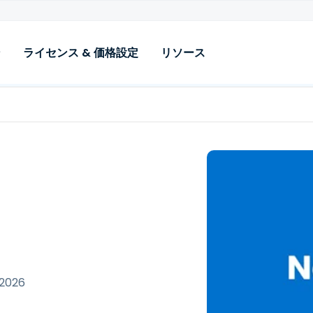
ン
ライセンス & 価格設定
リソース
ユースケース
リソース
機能
業界
サポート
アドオン
i‑Fi & VPN 認証
ブログ
IDプロバイダーの統合
高等教育
ドキュメント
拡張ログ
(Entra、Google、その他)
icrosoft NPS Migration
ケーススタディ
K-12教育
テクニカルサポート
エンジニ
MDM統合とSCEP
asswordless Network 認証
パンフレット
医療、保険、金融
BYOD 証明書インストーラー
設定
パスワードレスBYODアクセ
デモ動画
ソフトウェア, Tech & SaaS
ス
RADIUS over
テレコム（OpenRoaming 
TLS（RadSec）
DAP Bridge
Passpoint）
Foxpass API
ADからクラウドアイデンテ
ィティへの移行
 2026
SSHキーとパスワード管理