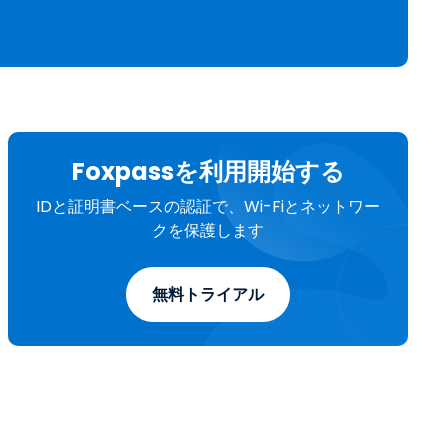
繁體中文
日本語
한국어
ภาษาไทย
Bahasa
Foxpassを利用開始する
IDと証明書ベースの認証で、Wi-Fiとネットワー
クを保護します
う
無料トライアル