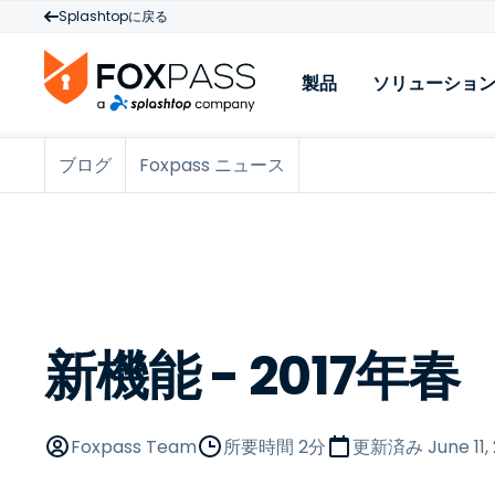
Splashtopに戻る
製品
ソリューショ
ブログ
Foxpass ニュース
製品
Cloud RADIUS
W
クラウドPKI
M
Cloud LDAP
P
ライセンスと価格
新機能 - 2017年春
L
Foxpass Team
所要時間 2分
更新済み
June 11,