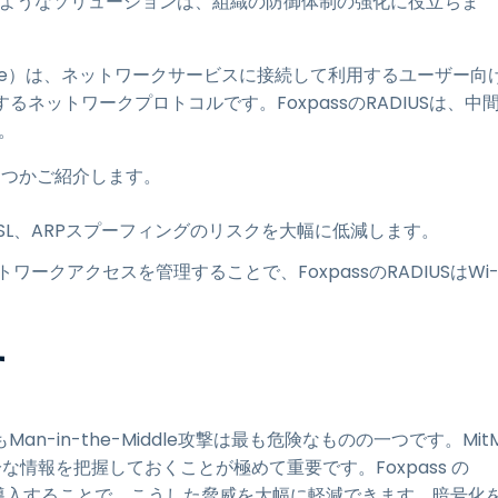
ようなソリューションは、組織の防御体制の強化に役立ちま
 User Service）は、ネットワークサービスに接続して利用するユーザー向
ネットワークプロトコルです。FoxpassのRADIUSは、中
。
いくつかご紹介します。
、SSL、ARPスプーフィングのリスクを大幅に低減します。
ークアクセスを管理することで、FoxpassのRADIUSはWi
す
-in-the-Middle攻撃は最も危険なものの一つです。Mit
情報を把握しておくことが極めて重要です。Foxpass の
を導入することで、こうした脅威を大幅に軽減できます。暗号化