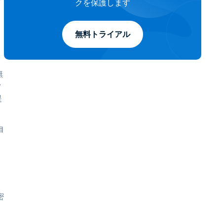
クを保護します
無料トライアル
無
ク
提
自
密