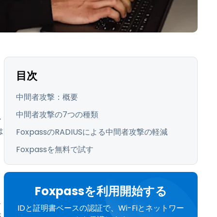
繁體中文
日本語
한국어
ภาษาไทย
Bahasa
目次
中間者攻撃：概要
中間者攻撃の7つの種類
か
は
FoxpassのRADIUSによる中間者攻撃の軽減
Foxpassを無料で試す
Foxpassを利用開始する
合
IDと証明書ベースの認証で、Wi-Fiとネットワー
が