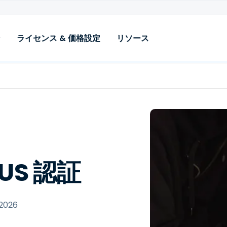
ン
ライセンス & 価格設定
リソース
ユースケース
リソース
機能
業界
サポート
アドオン
i‑Fi & VPN 認証
ブログ
IDプロバイダーの統合
高等教育
ドキュメント
拡張ログ
(Entra、Google、その他)
icrosoft NPS Migration
ケーススタディ
K-12教育
テクニカルサポート
エンジニ
MDM統合とSCEP
asswordless Network 認証
パンフレット
医療、保険、金融
BYOD 証明書インストーラー
設定
パスワードレスBYODアクセ
デモ動画
ソフトウェア, Tech & SaaS
ス
RADIUS over
US 認証
テレコム（OpenRoaming 
TLS（RadSec）
DAP Bridge
Passpoint）
Foxpass API
ADからクラウドアイデンテ
ィティへの移行
 2026
SSHキーとパスワード管理