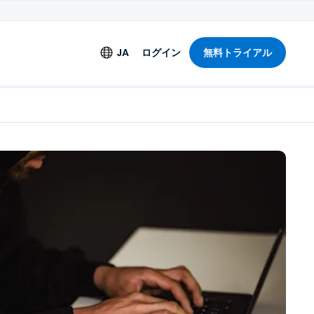
JA
ログイン
無料トライアル
言語
English
アリングライセンス
Deutsch
Español
Français
+
Italiano
Nederlands
Português
简体中文