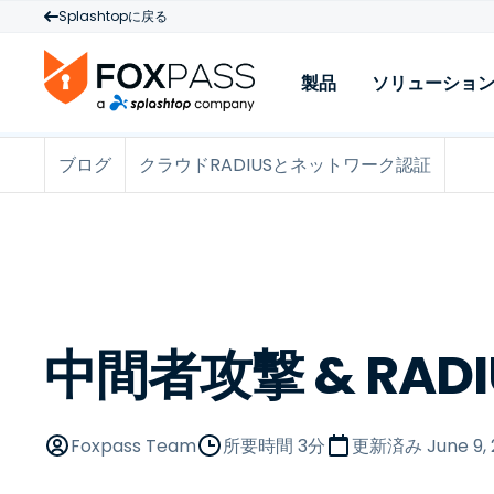
Splashtopに戻る
製品
ソリューショ
ブログ
クラウドRADIUSとネットワーク認証
製品
Cloud RADIUS
W
クラウドPKI
M
Cloud LDAP
P
ライセンスと価格
中間者攻撃 & RADI
L
Foxpass Team
所要時間 3分
更新済み
June 9,