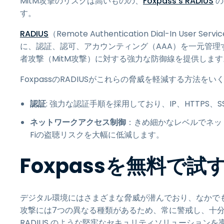
MitM攻撃のリスクは高いものの、
Foxpass's RADIUS
の
す。
RADIUS
（Remote Authentication Dial-In
に、認証、認可、アカウンティング（AAA）を一元管理する
者攻撃（MitM攻撃）に対する強力な防御線を提供します
FoxpassのRADIUSがこれらの脅威を軽減する方法を
認証
: 強力な認証手順を採用しており、IP、HTTPS
ネットワークアクセス制御
：きめ細かなレベルでネットワ
Fiの盗聴リスクを大幅に低減します。
Foxpassを無料で試
デジタル環境にはさまざまな脅威が潜んでおり、なかでもMan
攻撃には7つの異なる種類があるため、常に警戒し、十分な
RADIUS のような堅牢なセキュリティソリューション