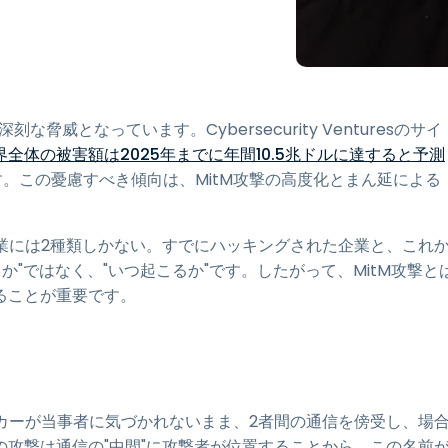
ネットワークセグメンテーシ
ョンとVLAN制御
高等教育向け eduroam 統合
威となっています。Cybersecurity Venturesのサイ
全体の被害額は2025年までに年間10.5兆ドルに達すると予測
す。この憂慮すべき傾向は、MitM攻撃の高度化とまん延による
うに、"企業には2種類しかない。すでにハッキングされた企業と、これ
か"ではなく、"いつ起こるか"です。したがって、MitM攻撃と
ることが重要です。
）とは、ハッカーが当事者に気づかれないまま、2者間の通信を傍受し、場
攻撃は通信の"中間"に攻撃者が位置することから、この名前