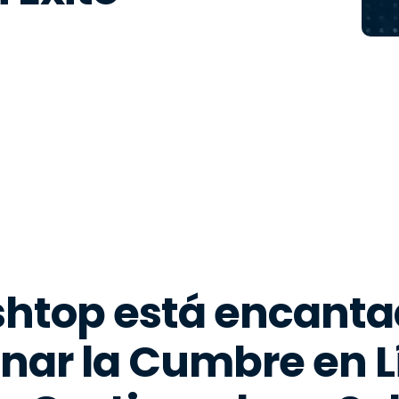
Soporte sobre el terreno
Acceso remoto a través
de RDP/SSH/VNC
Teletrabajar con Wacom
Acceso Remoto a
Laboratorio
Seguridad del punto final
Explorar todas las
Explorar 
necesidades
sectores
shtop está encanta
inar la Cumbre en L