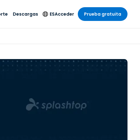
rte
Descargas
ES
Acceder
Prueba gratuita
stria
stria
s
Idioma
Productos de
seguridad
remoto de
écnico
n
n
English
ial y
Antivirus
l sistema
 entretenimiento
 entretenimiento
Deutsch
to con
Detección y
dad de
 médica
Español
respuesta de puntos
zada.
finales
 por menor
 por menor
isponible.
Français
Acceso y control de
y sector público
ía
Italiano
Wi-Fi de Foxpass
ura y Diseño
Nederlands
Espacio de trabajo
y contabilidad
seguro Zero Trust
Português
s los sectores
Shield (Antiestafa)
简体中文
繁體中文