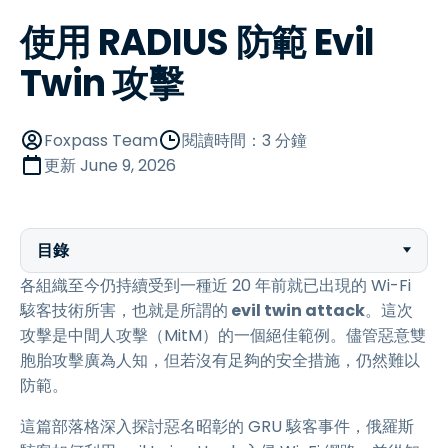
使用 RADIUS 防範 Evil
Twin 攻擊
Foxpass Team
閱讀時間：3 分鐘
更新
June 9, 2026
目錄
各組織至今仍持續受到一種近 20 年前就已出現的 Wi-Fi
駭客技術所害，也就是所謂的
evil twin attack
。這次
攻擊是中間人攻擊（MitM）的一個絕佳範例。儘管惡意雙
胞胎攻擊廣為人知，但若沒有足夠的安全措施，仍然難以
防範。
這篇部落格深入探討惡名昭彰的 GRU 駭客事件，俄羅斯