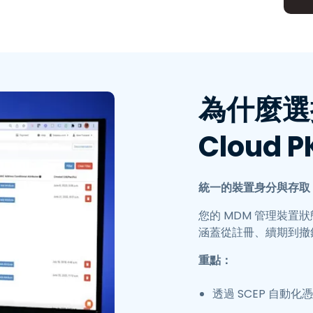
整合
為什麼選擇 
Cloud P
統一的裝置身分與存取
您的 MDM 管理裝置
涵蓋從註冊、續期到撤
重點：
透過 SCEP 自動化