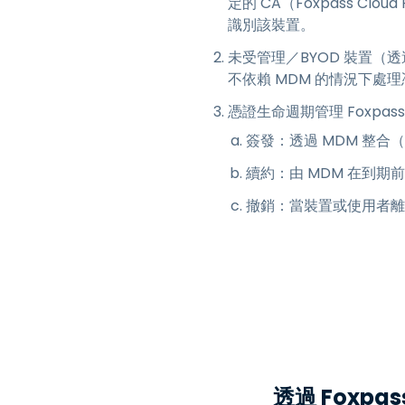
定的 CA（Foxpass Cl
識別該裝置。
未受管理／BYOD 裝置（透過 Fo
不依賴 MDM 的情況下
憑證生命週期管理 Foxpas
簽發：透過 MDM 整合（S
續約：由 MDM 在到期
撤銷：當裝置或使用者離開
透過 Foxpa