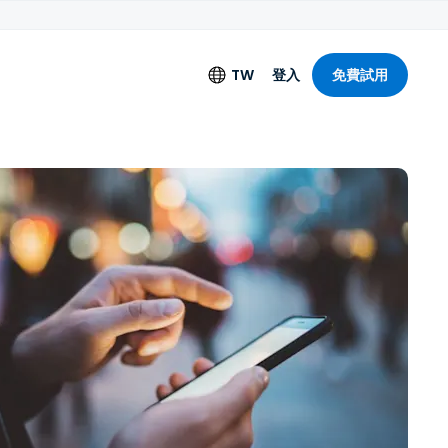
TW
登入
免費試用
語言
English
Deutsch
Español
Français
Italiano
Nederlands
Português
简体中文