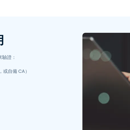
用
證來驗證：
CA，或自備 CA）