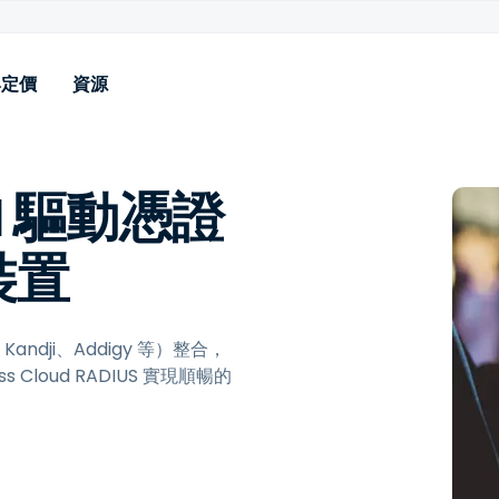
與定價
資源
使用案例
資源
功能
產業
支援
附加元件
 驅動憑證
i‑Fi 和 VPN 驗證
部落格
身份提供者整合 (Entra、
高等教育
說明文件
擴展記錄
Google 等)
icrosoft NPS 遷移
案例分享
K-12 教育
技術支援
工程授權
裝置
MDM 整合 & SCEP
無密碼網路驗證
宣傳冊
醫療保健與金融保險
BYOD 憑證安裝程式
無密碼的 BYOD 存取
示範影片
軟體, 科技和 SaaS
RADIUS over TLS (RadSec)
、Kandji、Addigy 等）整合，
LDAP 橋接器
電信 (OpenRoaming +
Cloud RADIUS 實現順暢的
Foxpass API
Passpoint)
 AD 遷移至 Cloud Identity
SSH 金鑰與密碼管理
網路分段 & VLAN 控制
適用於高等教育的 eduroam