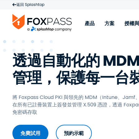
返回 Splashtop
產品
方案
授權
產品
透過自動化的 MDM
Cloud RADIUS
W
雲端 PKI
M
管理，保護每一台
Cloud LDAP
授權與定價
將 Foxpass Cloud PKI 與領先的 MDM（Intune、Jamf
在所有已註冊裝置上簽發並管理 X.509 憑證，透過 Foxpass 
從
免密碼存取
免費試用
預約示範