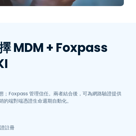
繁體中文
日本語
한국어
ภาษาไทย
MDM + Foxpass
Bahasa
KI
狀態；Foxpass 管理信任。兩者結合後，可為網路驗證提供
銷的端對端憑證生命週期自動化。
憑證註冊