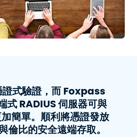
憑證式驗證，而 Foxpass
端式 RADIUS 伺服器可與
讓設定更加簡單。順利將憑證發放
有無與倫比的安全遠端存取。