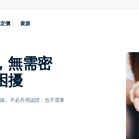
與定價
資源
使用案例
資源
功能
產業
支援
附加元件
取，無需密
i‑Fi 和 VPN 驗證
部落格
身份提供者整合 (Entra、
高等教育
說明文件
擴展記錄
Google 等)
icrosoft NPS 遷移
案例分享
K-12 教育
技術支援
工程授權
困擾
MDM 整合 & SCEP
無密碼網路驗證
宣傳冊
醫療保健與金融保險
BYOD 憑證安裝程式
無密碼的 BYOD 存取
示範影片
軟體, 科技和 SaaS
RADIUS over TLS (RadSec)
LDAP 橋接器
電信 (OpenRoaming +
成上線。不必共用認證，也不需要
Foxpass API
Passpoint)
 AD 遷移至 Cloud Identity
SSH 金鑰與密碼管理
網路分段 & VLAN 控制
適用於高等教育的 eduroam