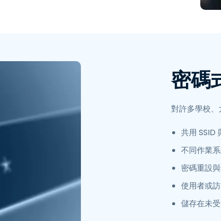
整合
密碼式
對許多學校、大
共用 SSID 
不同作業系
密碼重設與
使用者或訪
儲存在未受