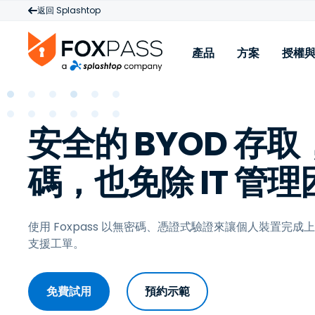
返回 Splashtop
產品
方案
授權
產品
安全的 BYOD 存
Cloud RADIUS
W
雲端 PKI
M
碼，也免除 IT 管理
Cloud LDAP
授權與定價
使用 Foxpass 以無密碼、憑證式驗證來讓個人裝置完
支援工單。
從
免費試用
預約示範