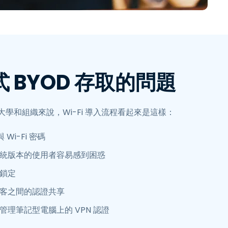
繁體中文
日本語
한국어
ภาษาไทย
Bahasa
 BYOD 存取的問題
學和組織來說，Wi-Fi 導入流程看起來是這樣：
與 Wi-Fi 密碼
統版本的使用者容易感到困惑
鎖定
客之間的認證共享
管理筆記型電腦上的 VPN 認證