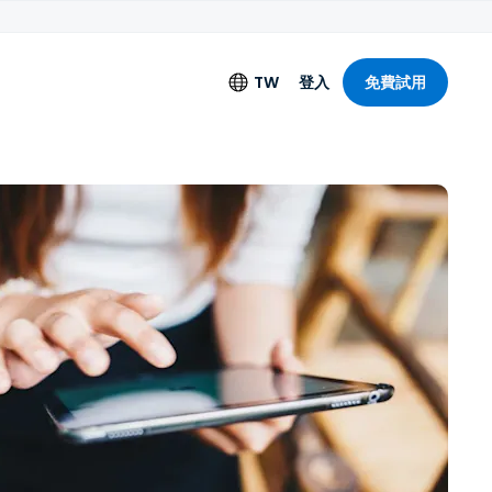
TW
登入
免費試用
語言
English
Deutsch
Español
Français
Italiano
Nederlands
Português
简体中文