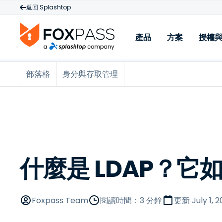
返回 Splashtop
產品
方案
授權
部落格
身分與存取管理
產品
Cloud RADIUS
W
雲端 PKI
M
Cloud LDAP
授權與定價
什麼是 LDAP？它
從
Foxpass Team
閱讀時間：3 分鐘
更新
July 1, 