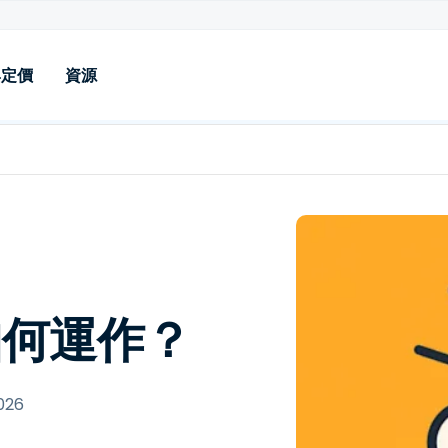
與定價
資源
使用案例
資源
功能
產業
支援
附加元件
i‑Fi 和 VPN 驗證
部落格
身份提供者整合 (Entra、
高等教育
說明文件
擴展記錄
Google 等)
icrosoft NPS 遷移
案例分享
K-12 教育
技術支援
工程授權
MDM 整合 & SCEP
無密碼網路驗證
宣傳冊
醫療保健與金融保險
BYOD 憑證安裝程式
無密碼的 BYOD 存取
示範影片
軟體, 科技和 SaaS
RADIUS over TLS (RadSec)
如何運作？
LDAP 橋接器
電信 (OpenRoaming +
Foxpass API
Passpoint)
 AD 遷移至 Cloud Identity
SSH 金鑰與密碼管理
2026
網路分段 & VLAN 控制
適用於高等教育的 eduroam