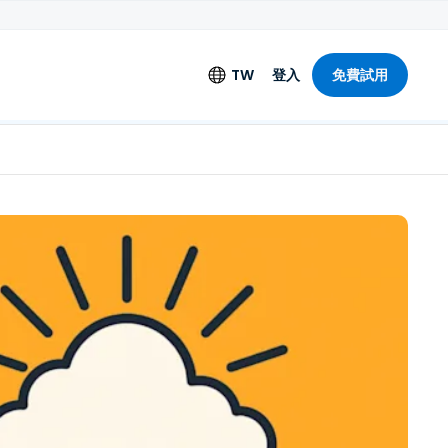
TW
登入
免費試用
語言
English
Deutsch
Español
Français
Italiano
Nederlands
Português
简体中文