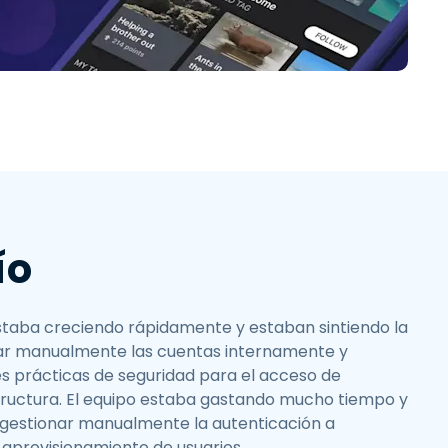
繁體中文
日本語
한국어
ภาษาไทย
Bahasa
ío
staba creciendo rápidamente y estaban sintiendo la
onar manualmente las cuentas internamente y
s prácticas de seguridad para el acceso de
structura. El equipo estaba gastando mucho tiempo y
 gestionar manualmente la autenticación a
 aprovisionamiento de usuarios,