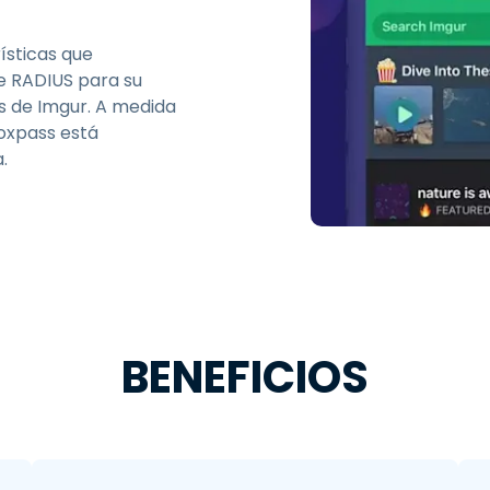
ísticas que
de RADIUS para su
ts de Imgur. A medida
Foxpass está
.
BENEFICIOS