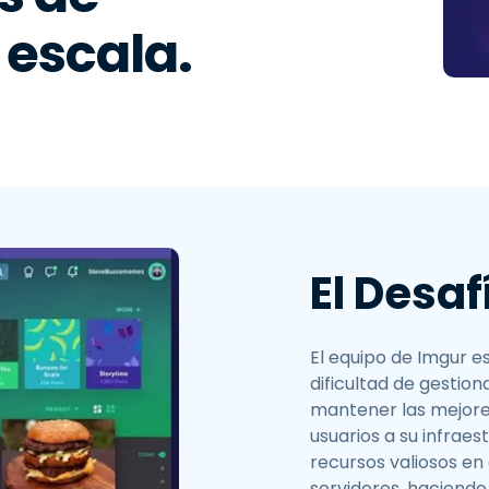
estión de claves y
 escala.
ontraseñas SSH
ontrol de Segmentación
e Red y VLAN
ntegración de eduroam
ara Educación Superior
El Desaf
El equipo de Imgur e
dificultad de gesti
mantener las mejore
usuarios a su infrae
recursos valiosos en
servidores, haciendo