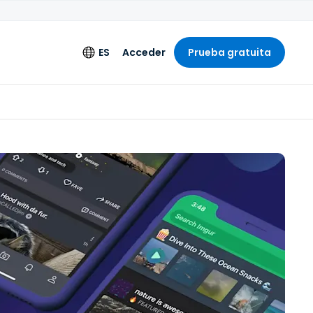
ES
Acceder
Prueba gratuita
mentos
Idioma
extendido
English
de ingeniería
Deutsch
Español
Français
Italiano
Nederlands
Português
简体中文