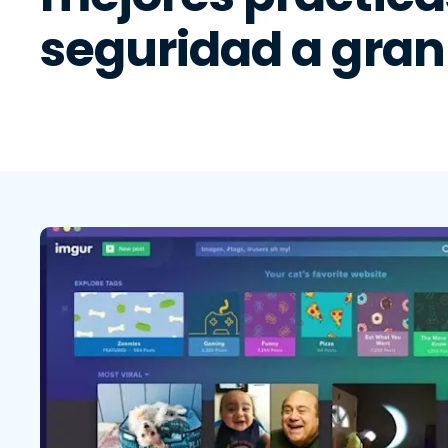
G
seguridad a gran
c
C
d
I
p