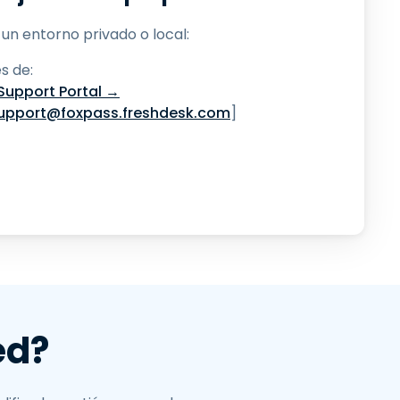
 un entorno privado o local:
s de:
Support Portal →
upport@foxpass.freshdesk.com
]
ed?