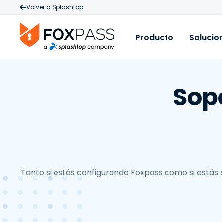
Volver a Splashtop
Producto
Solucio
Producto
C
R
Sop
Cloud RADIUS
A
B
Cloud PKI
M
E
Cloud LDAP
A
F
c
Licencias y Precio
V
P
(
A
Tanto si estás configurando Foxpass como si estás
P
M
I