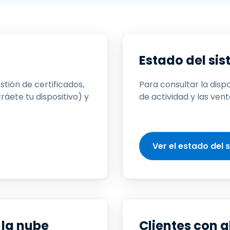
estión de claves y
ontraseñas SSH
ontrol de Segmentación
e Red y VLAN
ntegración de eduroam
Estado del si
ara Educación Superior
tión de certificados,
Para consultar la dispo
ráete tu dispositivo) y
de actividad y las ve
Ver el estado del
 la nube
Clientes con 