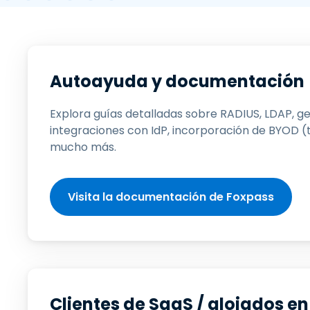
G
c
C
d
I
Autoayuda y documentación
p
Explora guías detalladas sobre RADIUS, LDAP, ges
integraciones con IdP, incorporación de BYOD (t
mucho más.
Visita la documentación de Foxpass
Clientes de SaaS / alojados en