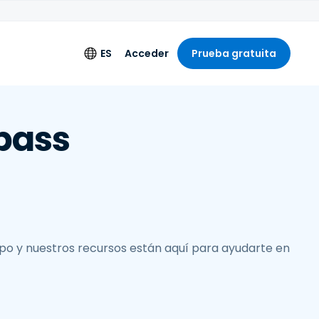
ES
Acceder
Prueba gratuita
mentos
Idioma
pass
extendido
English
de ingeniería
Deutsch
Español
Français
Italiano
po y nuestros recursos están aquí para ayudarte en
Nederlands
Português
简体中文