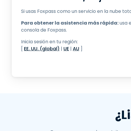
Si usas Foxpass como un servicio en la nube to
Para obtener la asistencia más rápida:
usa e
consola de Foxpass.
Inicia sesión en tu región:
[
EE. UU. (global)
|
UE
|
AU
]
¿L