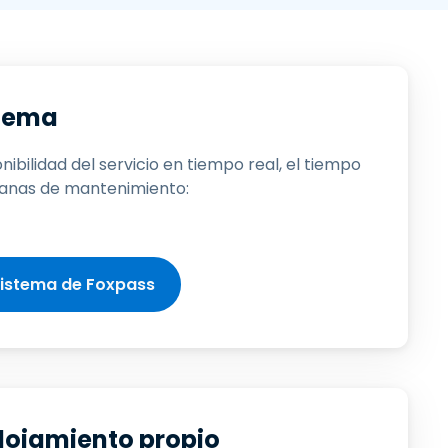
繁體中文
日本語
한국어
ภาษาไทย
stema
Bahasa
nibilidad del servicio en tiempo real, el tiempo
ntanas de mantenimiento:
 sistema de Foxpass
alojamiento propio