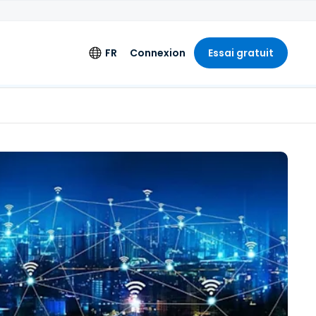
FR
Connexion
Essai gratuit
ments
Langue
ation étendue
English
'ingénierie
Deutsch
Español
Français
Italiano
+
Nederlands
Português
简体中文