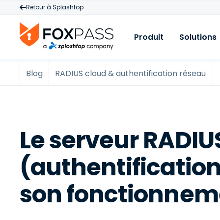
Retour à Splashtop
Produit
Solutions
Blog
RADIUS cloud & authentification réseau
Produit
C
R
Cloud RADIUS
A
B
V
Cloud PKI
É
M
Cloud LDAP
B
Le serveur RADIU
N
Licences et tarifi
V
A
s
(authentificatio
A
p
son fonctionnem
L
M
I