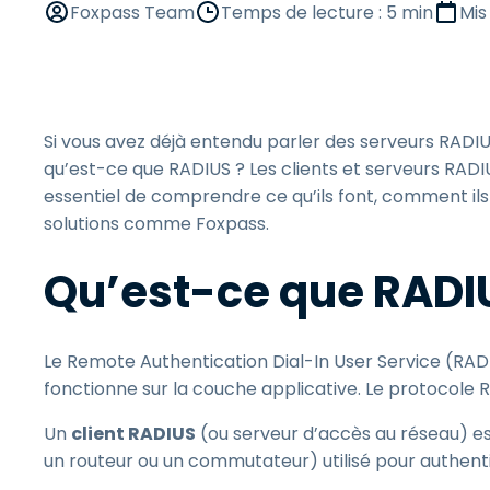
Foxpass Team
Temps de lecture : 5 min
Mis
G
m
S
g
Si vous avez déjà entendu parler des serveurs RADIU
I
l
qu’est-ce que RADIUS ? Les clients et serveurs RADIU
essentiel de comprendre ce qu’ils font, comment ils
solutions comme Foxpass.
Qu’est-ce que RADI
Le Remote Authentication Dial-In User Service (RADI
fonctionne sur la couche applicative. Le protocole R
Un
client RADIUS
(ou serveur d’accès au réseau) 
un routeur ou un commutateur) utilisé pour authentifi