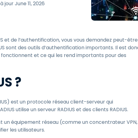
 à jour
June 11, 2026
estion des clés SSH & des
ots de passe
egmentation du réseau et
estion des VLAN
S et de l’authentification, vous vous demandez peut-être 
ntégration eduroam pour
'enseignement supérieur
S sont des outils d’authentification importants. Il est don
 fonctionnent et ce qui les rend importants pour des
US ?
US) est un protocole réseau client-serveur qui
ADIUS utilise un serveur RADIUS et des clients RADIUS.
est un équipement réseau (comme un concentrateur VPN,
er les utilisateurs.