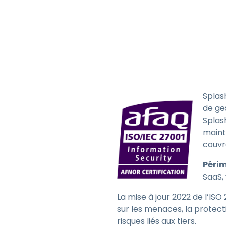
Splas
de ge
Splas
maint
couvr
Périm
SaaS,
La mise à jour 2022 de l’IS
sur les menaces, la protecti
risques liés aux tiers.