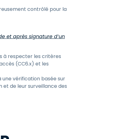
reusement contrôlé pour la
e et après signature d’un
s à respecter les critères
’accès (CC6.x) et les
à une vérification basée sur
n et de leur surveillance des