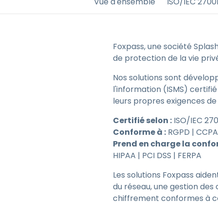
Vue d'ensemble
ISO/IEC 2700
G
m
S
Foxpass, une société Splash
g
de protection de la vie priv
I
l
Nos solutions sont dévelop
l'information (ISMS) certifi
leurs propres exigences de
Certifié selon :
ISO/IEC 270
Conforme à :
RGPD | CCPA
Prend en charge la confor
HIPAA | PCI DSS | FERPA
Les solutions Foxpass aiden
du réseau, une gestion des c
chiffrement conformes à ce