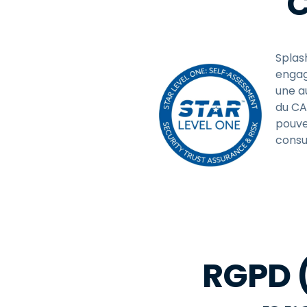
C
Splas
engag
une a
du CA
pouve
consu
RGPD (