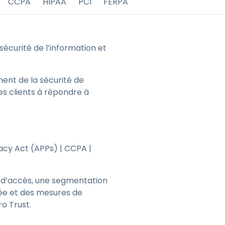
CCPA
HIPAA
PCI
FERPA
繁體中文
日本語
한국어
écurité de l’information et
ภาษาไทย
Bahasa
ent de la sécurité de
les clients à répondre à
acy Act (APPs) | CCPA |
et d’accès, une segmentation
llée et des mesures de
o Trust.