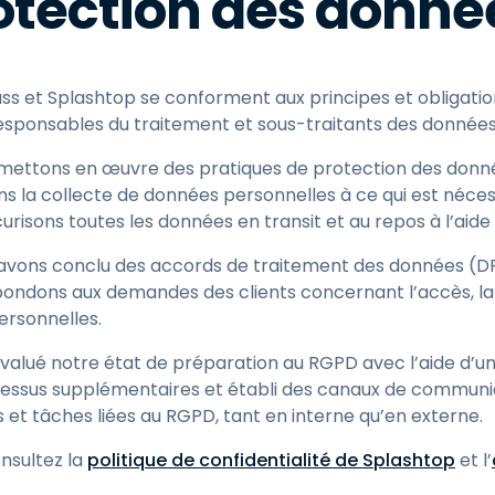
otection des donné
ss et Splashtop se conforment aux principes et obligatio
esponsables du traitement et sous-traitants des données
mettons en œuvre des pratiques de protection des donné
ons la collecte de données personnelles à ce qui est nécess
curisons toutes les données en transit et au repos à l’aide
avons conclu des accords de traitement des données (DP
pondons aux demandes des clients concernant l’accès, la 
ersonnelles.
évalué notre état de préparation au RGPD avec l’aide d’u
ocessus supplémentaires et établi des canaux de commun
 et tâches liées au RGPD, tant en interne qu’en externe.
onsultez la
politique de confidentialité de Splashtop
et l’