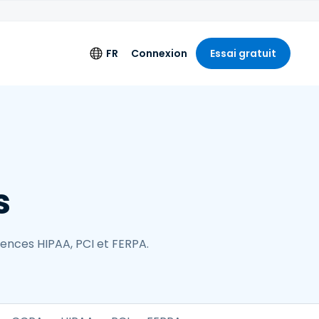
FR
Connexion
Essai gratuit
ments
Langue
ation étendue
English
'ingénierie
Deutsch
s
Español
Français
Italiano
+
ences HIPAA, PCI et FERPA.
Nederlands
Português
简体中文