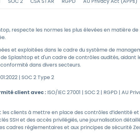
1
SOC 2
CSA STAR
RGPD
AU Privacy Act (APPs)
estion des clés SSH & des
ots de passe
egmentation du réseau et
top, respecte les normes les plus élevées en matière de s
estion des VLAN
ée.
ntégration eduroam pour
'enseignement supérieur
pées et exploitées dans le cadre du système de managem
é de Splashtop et d'un cadre de contrôles audités, aidant 
 conformité dans divers secteurs.
01:2022 | SOC 2 Type 2
mité client avec :
ISO/IEC 27001 | SOC 2 | RGPD | AU Priv
t les clients à mettre en place des contrôles d’identité 
lés SSH et des accès privilégiés, une journalisation détai
s cadres réglementaires et aux principes de sécurité Zer