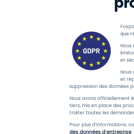
pr
Foxpa
que r
Nous 
limit
et sé
Nous 
et ré
suppression des données p
Nous avons officiellement 
tiers, mis en place des pr
traiter toutes les demandes
Pour plus d’informations, c
des données d’entreprise
.