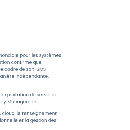
 mondiale pour les systèmes
cation confirme que
 le cadre de son ISMS —
anière indépendante,
xploitation de services
H Key Management.
es cloud, le renseignement
ionnelle et la gestion des