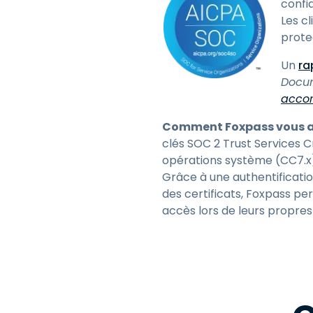
confid
Les c
protec
Un
ra
Docum
accor
Comment Foxpass vous aid
clés SOC 2 Trust Services Cr
opérations système (CC7.x
Grâce à une authentification
des certificats, Foxpass per
accès lors de leurs propres