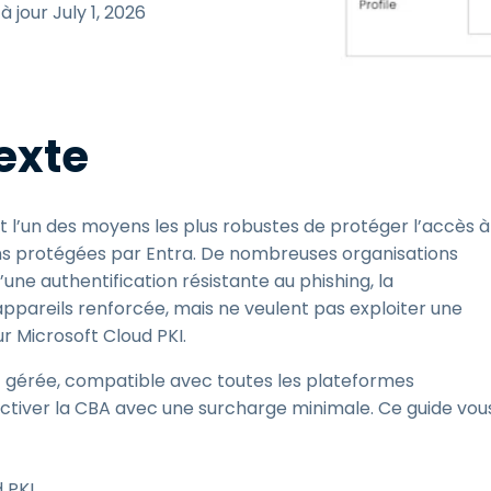
 à jour
July 1, 2026
estion des clés SSH & des
ots de passe
egmentation du réseau et
estion des VLAN
exte
ntégration eduroam pour
'enseignement supérieur
st l’un des moyens les plus robustes de protéger l’accès à
ions protégées par Entra. De nombreuses organisations
une authentification résistante au phishing, la
ppareils renforcée, mais ne veulent pas exploiter une
r Microsoft Cloud PKI.
t gérée, compatible avec toutes les plateformes
 activer la CBA avec une surcharge minimale. Ce guide vou
 PKI