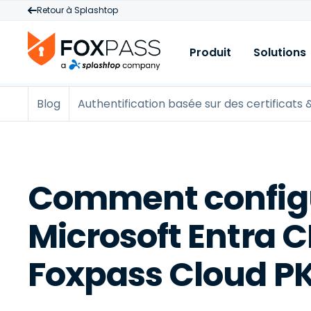
Retour à Splashtop
Produit
Solutions
Blog
Authentification basée sur des certificats 
Produit
C
R
Cloud RADIUS
A
B
V
Cloud PKI
É
M
Cloud LDAP
B
Comment config
N
Licences et tarifi
V
A
s
Microsoft Entra 
A
p
Foxpass Cloud PK
L
M
I