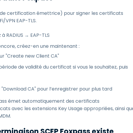
e certification émettrice) pour signer les certificats
‑Fi/VPN EAP-TLS.
z à RADIUS → EAP-TLS
e encore, créez-en une maintenant :
 sur "Create new Client CA"
période de validité du certificat si vous le souhaitez, puis
sur "Download CA" pour l’enregistrer pour plus tard
oxpass émet automatiquement des certificats
ficats avec les extensions Key Usage appropriées, ainsi qu
 MDM.
terminaison SCEP Foxpass existe