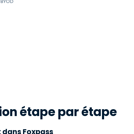
n BYOD
ion étape par étape
nt dans Foxpass