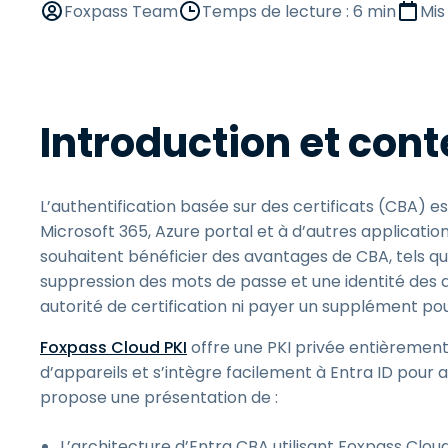
Foxpass Team
Temps de lecture : 6 min
Mis
G
m
S
g
Introduction et cont
I
l
L’authentification basée sur des certificats (CBA) e
Microsoft 365, Azure portal et à d’autres applicat
souhaitent bénéficier des avantages de CBA, tels qu’
suppression des mots de passe et une identité des a
autorité de certification ni payer un supplément pou
Foxpass Cloud PKI
offre une PKI privée entièremen
d’appareils et s’intègre facilement à Entra ID pour
propose une présentation de :
L’architecture d’Entra CBA utilisant Foxpass Cloud