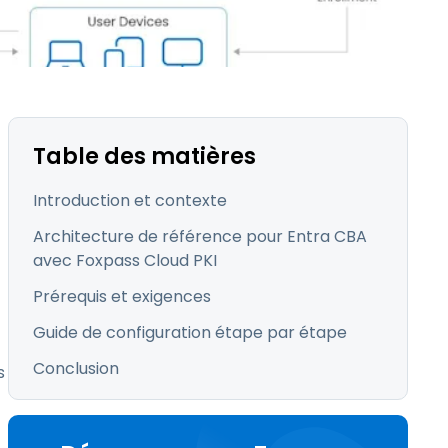
繁體中文
日本語
한국어
ภาษาไทย
Bahasa
Table des matières
Introduction et contexte
Architecture de référence pour Entra CBA
avec Foxpass Cloud PKI
Prérequis et exigences
Guide de configuration étape par étape
Conclusion
s