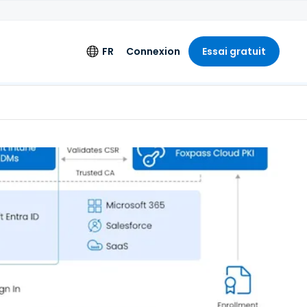
FR
Connexion
Essai gratuit
ments
Langue
ation étendue
English
'ingénierie
Deutsch
Español
Français
Italiano
+
Nederlands
Português
简体中文