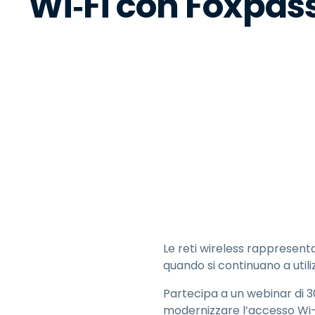
Wi‑Fi con Foxpas
G
p
S
e
I
l
Le reti wireless rappresent
quando si continuano a util
Partecipa a un webinar di 
modernizzare l’accesso Wi