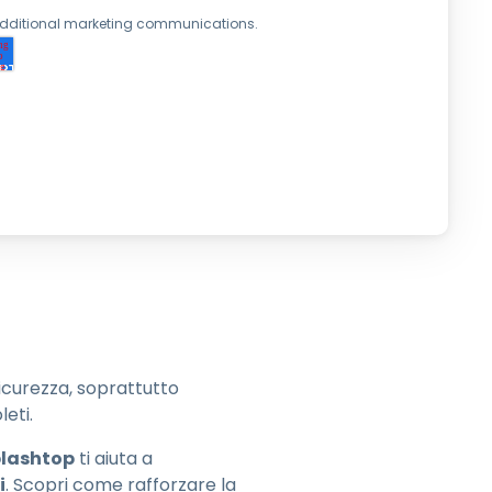
繁體中文
 additional marketing communications.
日本語
한국어
ภาษาไทย
Bahasa
sicurezza, soprattutto
eti.
plashtop
ti aiuta a
i
. Scopri come rafforzare la