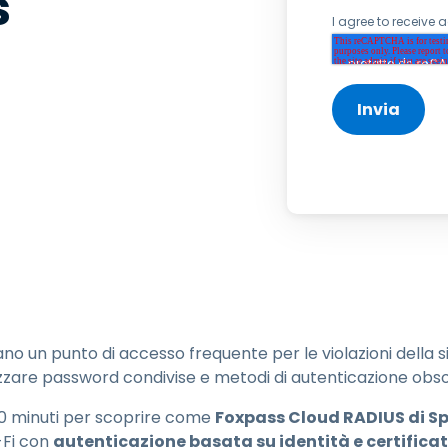
s
estione chiavi SSH e
I agree to receive
assword
egmentazione della rete
 controllo delle VLAN
ntegrazione eduroam per
'istruzione superiore
ano un punto di accesso frequente per le violazioni della 
izzare password condivise e metodi di autenticazione obsol
30 minuti per scoprire come
Foxpass Cloud RADIUS di S
-Fi con
autenticazione basata su identità e certificat