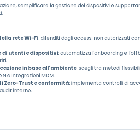
zione, semplificare la gestione dei dispositivi e supportare
i.
della rete Wi-Fi
: difenditi dagli accessi non autorizzati c
 di utenti e dispositivi
: automatizza l'onboarding e l'of
iti.
icazione in base all'ambiente
: scegli tra metodi flessibil
AN e integrazioni MDM.
i di Zero-Trust e conformità
: implementa controlli di ac
audit interno.