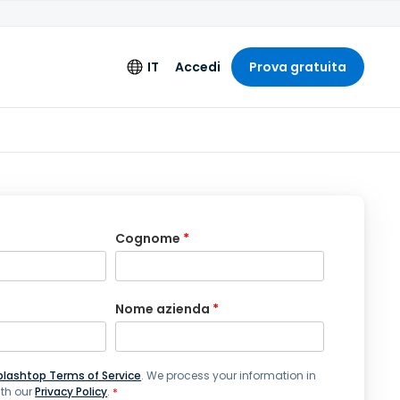
IT
Accedi
Prova gratuita
nti aggiuntivi
Lingua
ione estesa
English
i Ingegneria
Deutsch
Español
Cognome
*
Français
Italiano
Nome azienda
*
Nederlands
Português
plashtop Terms of Service
. We process your information in
简体中文
th our
Privacy Policy
.
*