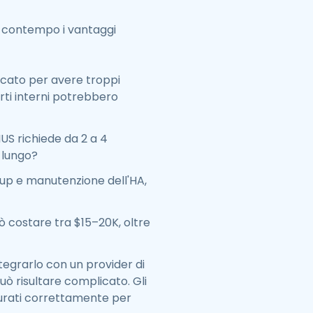
l contempo i vantaggi
icato per avere troppi
erti interni potrebbero
IUS richiede da 2 a 4
 lungo?
kup e manutenzione dell'HA,
ò costare tra $15–20K, oltre
ntegrarlo con un provider di
uò risultare complicato. Gli
gurati correttamente per