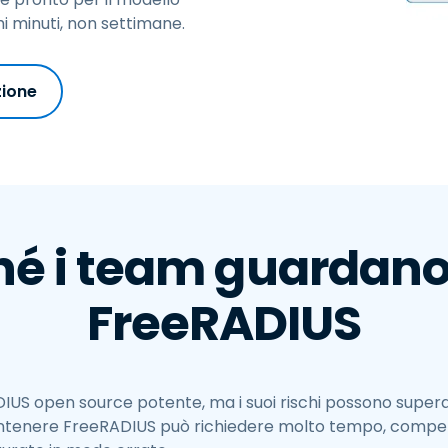
estione chiavi SSH e
hi minuti, non settimane.
assword
egmentazione della rete
 controllo delle VLAN
zione
ntegrazione eduroam per
'istruzione superiore
hé i team guardano 
FreeRADIUS
US open source potente, ma i suoi rischi possono superar
antenere FreeRADIUS può richiedere molto tempo, compet