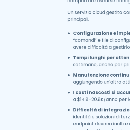
comportare rischi se confi
Un servizio cloud gestito 
principali.
Configurazione e imp
“comandi” e file di confi
avere difficoltà a gestir
Tempi lunghi per otten
settimane, anche per gli
Manutenzione contin
aggiungendo un'altra atti
I costi nascosti si ac
a $14.8–20.8K/anno per 
Difficoltà di integrazi
identità e soluzioni di t
endpoint devono inoltre 