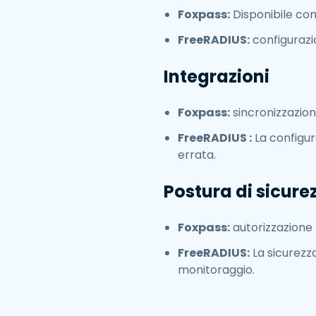
Foxpass:
Disponibile co
FreeRADIUS:
configurazi
Integrazioni
Foxpass:
sincronizzazion
FreeRADIUS :
La configur
errata.
Postura di sicure
Foxpass:
autorizzazione b
FreeRADIUS:
La sicurezza
monitoraggio.