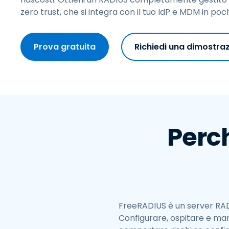
G
zero trust, che si integra con il tuo IdP e MDM in poc
p
S
e
Prova gratuita
Richiedi una dimostra
I
l
Perc
FreeRADIUS è un server RADI
Configurare, ospitare e m