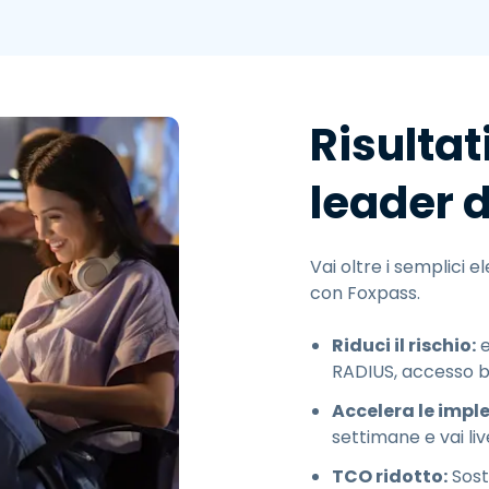
Risultat
leader d
Vai oltre i semplici el
con Foxpass.
Riduci il rischio:
e
RADIUS, accesso ba
Accelera le impl
settimane e vai liv
TCO ridotto:
Sosti