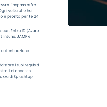
rrore
: Foxpass offre
Ogni volta che hai
to è pronto per te 24
mi con Entra ID (Azure
t Intune, JAMF e
n autenticazione
disfare i tuoi requisiti
trolli di accesso
rezza di Splashtop.