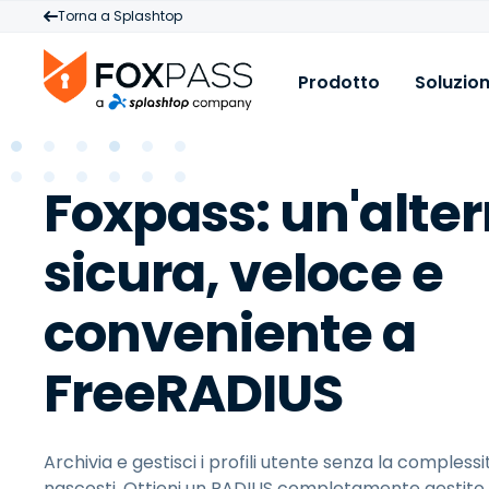
Torna a Splashtop
Prodotto
Soluzion
Prodotto
C
R
Foxpass: un'alte
Cloud RADIUS
A
B
Cloud PKI
M
C
sicura, veloce e
Cloud LDAP
A
B
s
conveniente a
Licenze & Prezzi
V
A
d
FreeRADIUS
p
B
M
Archivia e gestisci i profili utente senza la complessit
I
nascosti. Ottieni un RADIUS completamente gestito 