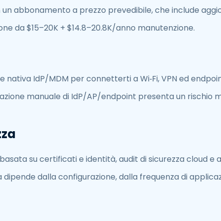
n un abbonamento a prezzo prevedibile, che include agg
one da $15–20K + $14.8–20.8K/anno manutenzione.
e nativa IdP/MDM per connetterti a Wi‑Fi, VPN ed endpoin
azione manuale di IdP/AP/endpoint presenta un rischio m
zza
asata su certificati e identità, audit di sicurezza cloud e
 dipende dalla configurazione, dalla frequenza di applica