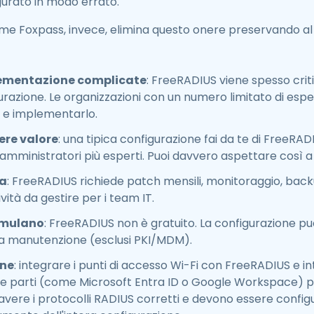
gurato in modo errato.
come Foxpass, invece, elimina questo onere preservando a
lementazione complicate
: FreeRADIUS viene spesso crit
gurazione. Le organizzazioni con un numero limitato di esp
lo e implementarlo.
ere valore
: una tipica configurazione fai da te di FreeRAD
 amministratori più esperti. Puoi davvero aspettare così a
ua
: FreeRADIUS richiede patch mensili, monitoraggio, bac
vità da gestire per i team IT.
cumulano
: FreeRADIUS non è gratuito. La configurazione pu
la manutenzione (esclusi PKI/MDM).
one
: integrare i punti di accesso Wi-Fi con FreeRADIUS e i
erze parti (come Microsoft Entra ID o Google Workspace) p
avere i protocolli RADIUS corretti e devono essere confi