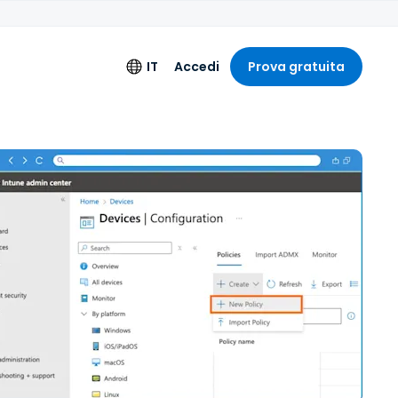
IT
Accedi
Prova gratuita
nti aggiuntivi
Lingua
ione estesa
English
i Ingegneria
Deutsch
Español
Français
Italiano
Nederlands
Português
简体中文