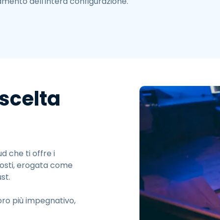
amento dell'intera configurazione.
 scelta
 che ti offre i
costi, erogata come
st.
oro più impegnativo,