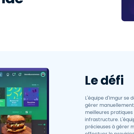
estion des clés SSH & des
ots de passe
egmentation du réseau et
estion des VLAN
ntégration eduroam pour
'enseignement supérieur
Le défi
L'équipe d'Imgur se d
gérer manuellement 
meilleures pratiques 
infrastructure. L'éq
précieuses à gérer m
effectuer le provisi