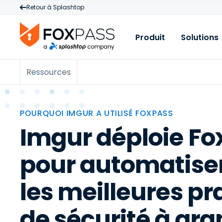
Retour à Splashtop
Produit
Solutions
Ressources
Produit
C
R
Cloud RADIUS
A
B
V
Cloud PKI
É
POURQUOI IMGUR A UTILISÉ FOXPASS
M
Imgur déploie Fo
Cloud LDAP
B
N
Licences et tarifi
V
A
pour automatiser
s
A
les meilleures pr
p
L
de sécurité à gr
M
I