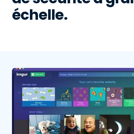
échelle.
G
m
S
g
I
l