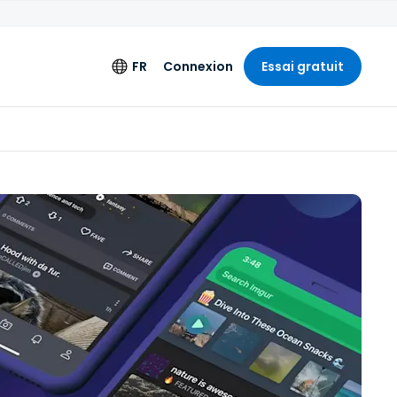
FR
Connexion
Essai gratuit
ments
Langue
ation étendue
English
'ingénierie
Deutsch
Español
Français
Italiano
+
Nederlands
Português
简体中文