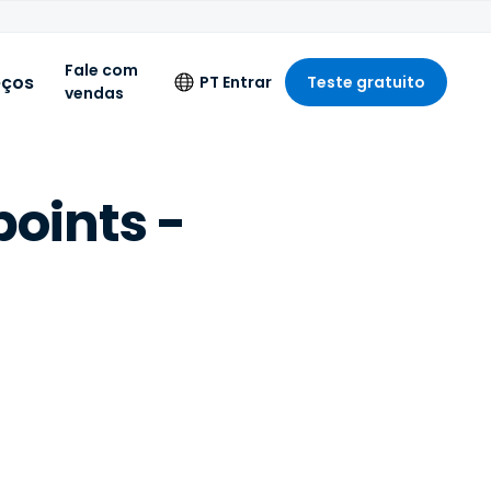
Fale com
eços
PT
Entrar
Teste gratuito
vendas
Idioma
oints -
English
Deutsch
Español
A
Français
o
Italiano
Nederlands
Português
简体中文