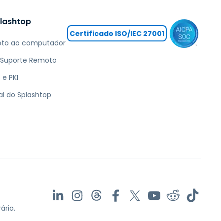
lashtop
Certificado ISO/IEC 27001
oto ao computador
 Suporte Remoto
 e PKI
pal do Splashtop
ário.