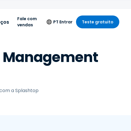
Fale com
eços
PT
Entrar
Teste gratuito
vendas
Idioma
nt Management
English
Deutsch
Español
A
Français
o
com a Splashtop
Italiano
Nederlands
Português
简体中文