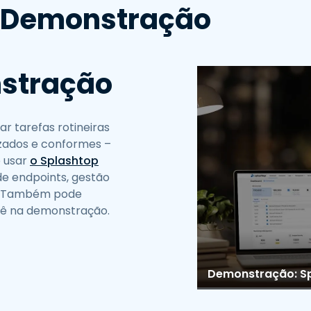
e Demonstração
nstração
ar tarefas rotineiras
izados e conformes –
e usar
o Splashtop
e endpoints, gestão
is. Também pode
vê na demonstração.