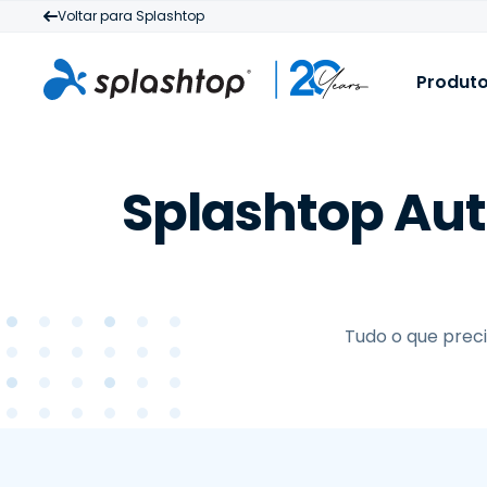
Voltar para Splashtop
Produt
S
P
Splashtop Au
M
T
d
P
c
e
a
c
Tudo o que pre