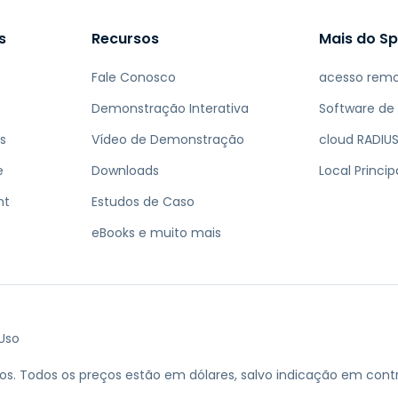
s
Recursos
Mais do Sp
Fale Conosco
acesso rem
Demonstração Interativa
Software de
s
Vídeo de Demonstração
cloud RADIUS
e
Downloads
Local Princi
nt
Estudos de Caso
eBooks e muito mais
Uso
os.
Todos os preços estão em dólares, salvo indicação em contr