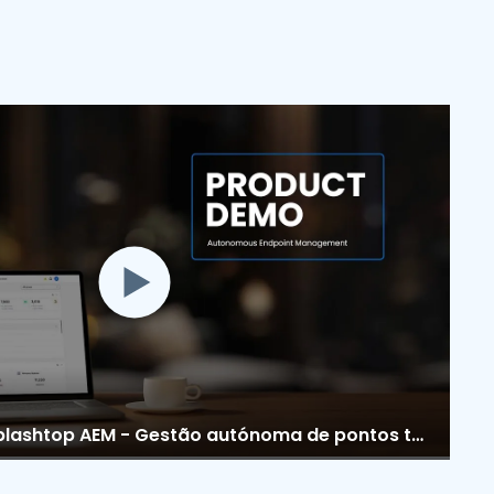
繁體中文
日本語
한국어
ภาษาไทย
Bahasa
Demonstração: Splashtop AEM - Gestão autónoma de pontos terminais facilitada