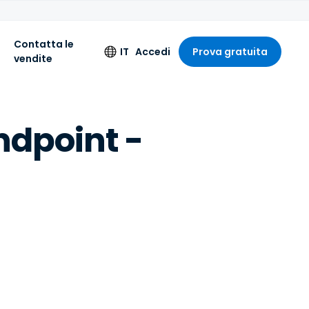
Contatta le
IT
Accedi
Prova gratuita
vendite
i
Lingua
ndpoint -
English
–
Deutsch
Español
Français
Italiano
Nederlands
Português
简体中文