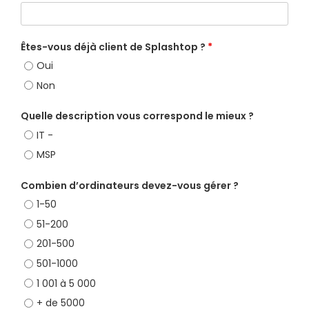
Êtes-vous déjà client de Splashtop ?
*
Oui
Non
Quelle description vous correspond le mieux ?
IT -
MSP
Combien d’ordinateurs devez-vous gérer ?
1-50
51-200
201-500
501-1000
1 001 à 5 000
+ de 5000