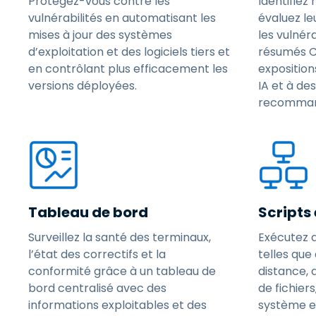
Protégez-vous contre les
Identifiez
vulnérabilités en automatisant les
évaluez le
mises à jour des systèmes
les vulnér
d’exploitation et des logiciels tiers et
résumés CV
en contrôlant plus efficacement les
exposition
versions déployées.
IA et à de
recomman
Tableau de bord
Scripts
Surveillez la santé des terminaux,
Exécutez 
l’état des correctifs et la
telles qu
conformité grâce à un tableau de
distance, 
bord centralisé avec des
de fichier
informations exploitables et des
système et