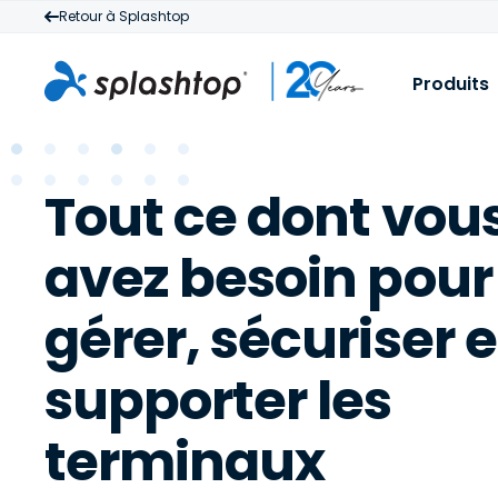
Retour à Splashtop
Produits
S
P
Tout ce dont vou
S
D
v
M
avez besoin pour
à
t
à
gérer, sécuriser e
c
supporter les
terminaux