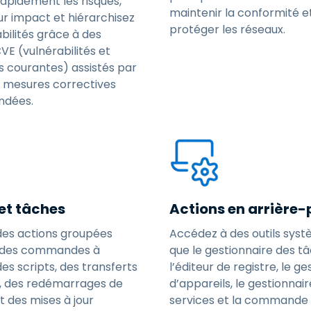
 rapidement les risques,
maintenir la conformité e
ur impact et hiérarchisez
protéger les réseaux.
abilités grâce à des
E (vulnérabilités et
s courantes) assistés par
s mesures correctives
dées.
 et tâches
Actions en arrière-
des actions groupées
Accédez à des outils syst
e des commandes à
que le gestionnaire des tâ
des scripts, des transferts
l’éditeur de registre, le g
s, des redémarrages de
d’appareils, le gestionnai
 des mises à jour
services et la commande 