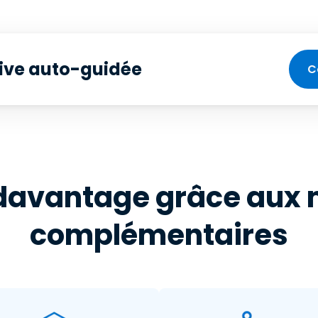
ive auto-guidée
C
 davantage grâce aux
complémentaires