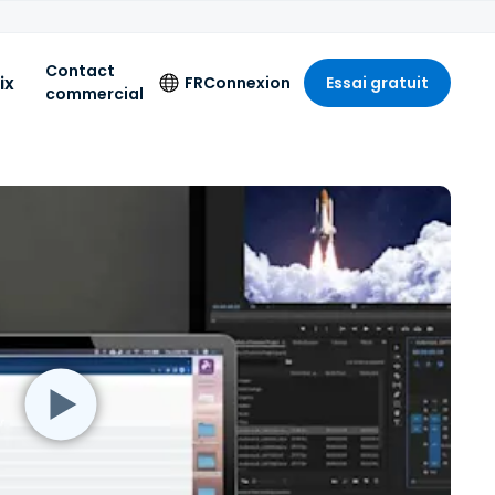
Contact
ix
FR
Connexion
Essai gratuit
commercial
Langue
English
Deutsch
Español
Français
Italiano
Nederlands
Português
简体中文