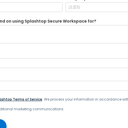
排除和可見性。
nd on using Splashtop Secure Workspace for?
ashtop Terms of Service
. We process your information in accordance wit
additional marketing communications.