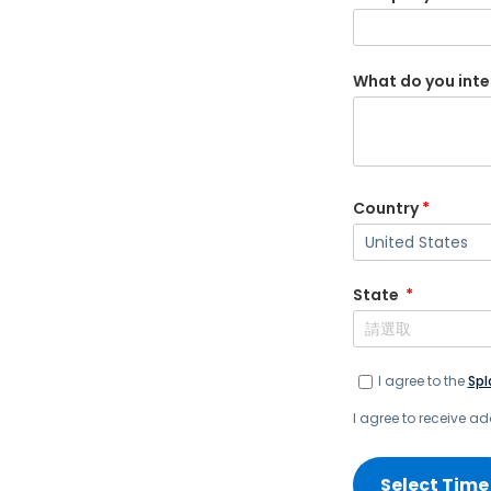
監控和遙測數據
提供對身分、網路、應用程式和裝置問題的全面故障
What do you inte
Country
*
State
*
I agree to the
Spl
I agree to receive 