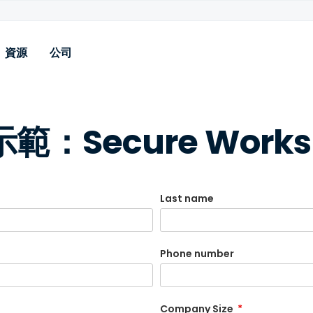
資源
公司
源
範：Secure Works
落格
案
例分享
較
Last name
統狀態
件
載
Phone number
訪問
看所有資源
Company Size
*