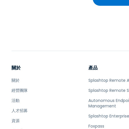
關於
產品
關於
Splashtop Remote 
經營團隊
Splashtop Remote 
活動
Autonomous Endpoi
Management
人才招募
Splashtop Enterpris
資源
Foxpass