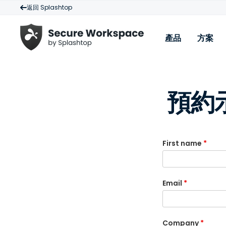
返回 Splashtop
產品
方案
產品
方案
資
預約示
零信任網路存取 (ZTNA)
第三方存取
部
對私有應用程式的安全網路訪問
VPN 替代方
案
特權存取管理 (PAM)
比
特權存取控制，保護特權帳戶和關鍵資產
First name
*
系
準時和按需訪問
文
對應用程式和網路實施零常設權限存取
安全的互聯網訪問
下
Email
*
先進的網路威脅防護和對互聯網 SaaS 安全的零信任
查
SaaS 安全性
為您的 SaaS 應用程式實施零信任安全
Company
*