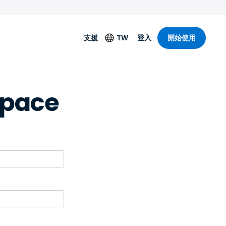
支援
TW
登入
開始使用
語言
pace
English
Deutsch
Español
Français
Italiano
Nederlands
Português
简体中文