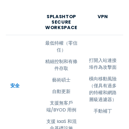
SPLASHTOP
VPN
SECURE
WORKSPACE
最低特權（零信
任）
打開入站連接
精細控制和有條
埠作為攻擊面
件存取
橫向移動風險
藝術碩士
安全
（僅具有過多
自動更新
的特權和網路
層級過濾器）
支援無客戶
端/BYOD 用例
手動補丁
支援 IaaS 和混
合基礎設施