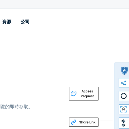
資源
公司
源
落格
案
例分享
較
統狀態
件
載
瀏覽的即時存取。
訪問
看所有資源