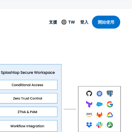
支援
TW
登入
開始使用
語言
English
Deutsch
Español
Français
Italiano
Nederlands
Português
简体中文