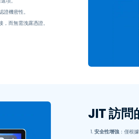
離選項。
認證機密性。
鏈接，而無需洩露憑證。
JIT 訪
安全性增強
：僅根據