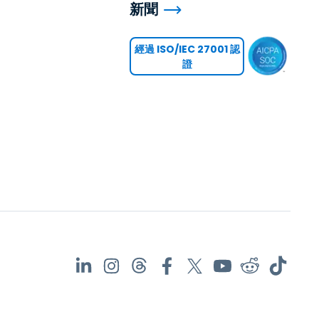
新聞
用
經過 ISO/IEC 27001 認
證