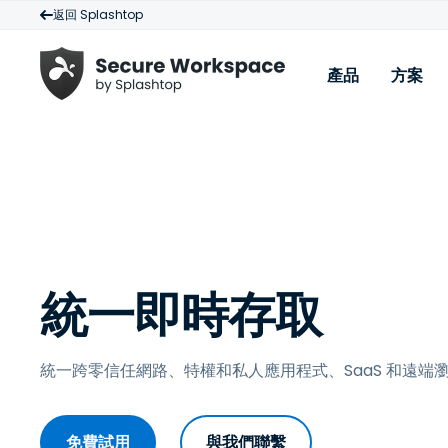
返回 Splashtop
產品
方案
產品
方案
資
零信任網路存取 (ZTNA)
第三方存取
部
對私有應用程式的安全網路訪問
VPN 替代方
案
特權存取管理 (PAM)
比
特權存取控制，保護特權帳戶和關鍵資產
系
統一即時存取
準時和按需訪問
文
對應用程式和網路實施零常設權限存取
安全的互聯網訪問
下
統一跨零信任網路、特權和私人應用程式、SaaS 和遠端
先進的網路威脅防護和對互聯網 SaaS 安全的零信任
查
SaaS 安全性
為您的 SaaS 應用程式實施零信任安全
免費試用
與我們聯繫