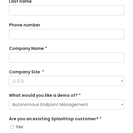
Last name
Phone number
Company Name
*
Company Size
*
What would you like a demo of?
*
Are you an existing Splashtop customer?
*
Yes