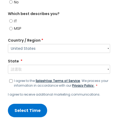
No
Which best describes you?
IT
MSP
Country / Region
*
State
*
I agree to the
Splashtop Terms of Service
. We process your
information in accordance with our
Privacy Policy.
*
I agree to receive additional marketing communications.