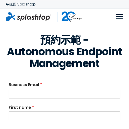
返回 Splashtop
預約示範 -
Autonomous Endpoint
Management
Business Email
*
First name
*