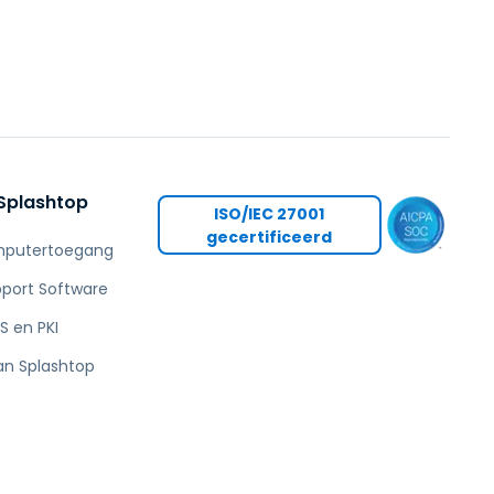
繁體中文
日本語
한국어
ภาษาไทย
Bahasa
Splashtop
ISO/IEC 27001
gecertificeerd
mputertoegang
port Software
S en PKI
an Splashtop