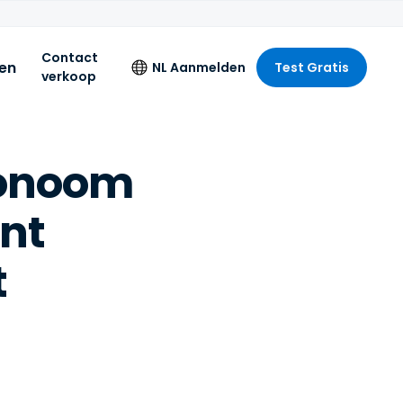
Contact
zen
NL
Aanmelden
Test Gratis
verkoop
Taal
tonoom
English
Deutsch
nt
R,
Español
t
Français
Italiano
Nederlands
Português
简体中文