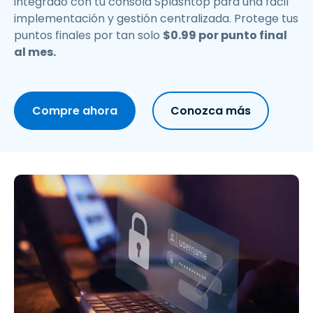
integrado con tu consola Splashtop para una fácil
implementación y gestión centralizada. Protege tus
puntos finales por tan solo
$
0
.
99
por punto final
al mes.
Compre ahora
Conozca más