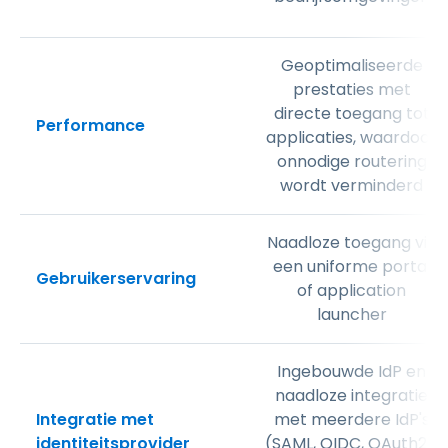
Geoptimaliseerde
prestaties met
directe toegang tot
Performance
applicaties, waardoor
onnodige routering
wordt verminderd
Naadloze toegang via
een uniforme portal
Gebruikerservaring
of application
launcher
Ingebouwde IdP en
naadloze integratie
Integratie met
met meerdere IdP's
identiteitsprovider
(SAML, OIDC, OAuth2);