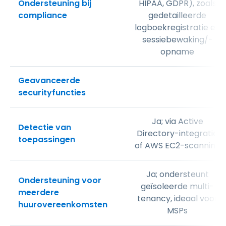
Ondersteuning bij
HIPAA, GDPR), zoals
compliance
gedetailleerde
logboekregistratie en
sessiebewaking/-
opname
Geavanceerde
securityfuncties
Ja; via Active
Detectie van
Directory-integratie
toepassingen
of AWS EC2-scanning
Ja; ondersteunt
Ondersteuning voor
geïsoleerde multi-
meerdere
tenancy, ideaal voor
huurovereenkomsten
MSPs