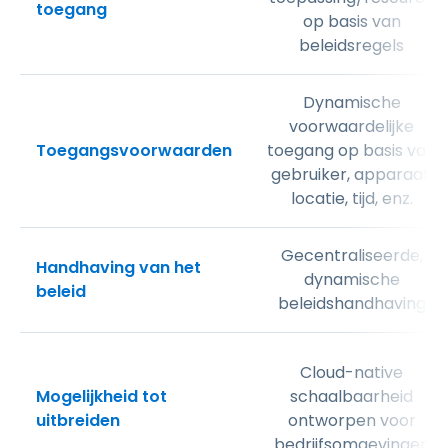
toegang
op basis van
beleidsregels
Dynamische
voorwaardelijke
Toegangsvoorwaarden
toegang op basis van
gebruiker, apparaat,
locatie, tijd, enz.
Gecentraliseerde,
Handhaving van het
dynamische
beleid
beleidshandhaving
Cloud-native
Mogelijkheid tot
schaalbaarheid
uitbreiden
ontworpen voor
bedrijfsomgevingen