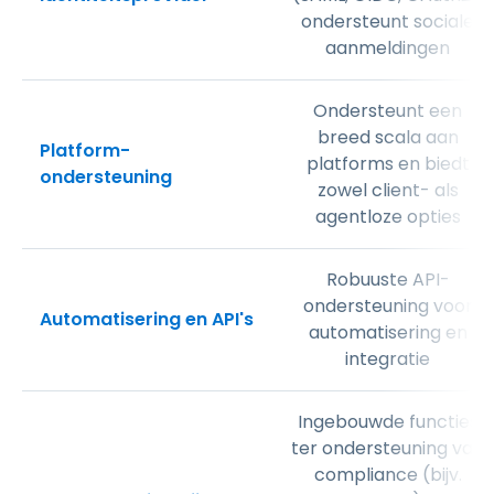
ondersteunt sociale
aanmeldingen
Ondersteunt een
breed scala aan
Platform-
platforms en biedt
ondersteuning
zowel client- als
agentloze opties
Robuuste API-
ondersteuning voor
Automatisering en API's
automatisering en
integratie
Ingebouwde functies
ter ondersteuning van
compliance (bijv.