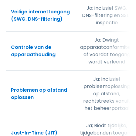
Ja; inclusief SWG,
Veilige internettoegang
DNS-filtering en SSL-
(SWG, DNS-filtering)
inspectie
Ja; Dwingt
Controle van de
apparaatconformiteit
apparaathouding
af voordat toegang
wordt verleend
Ja; Inclusief
probleemoplossing
Problemen op afstand
op afstand,
oplossen
rechtstreeks vanuit
het beheerportaal
Ja; Biedt tijdelijke,
Just-In-Time (JIT)
tijdgebonden toegang