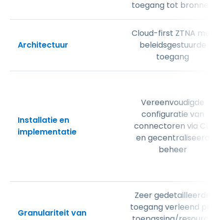
toegang tot bronnen
Cloud-first ZTNA met
Architectuur
beleidsgestuurde
toegang
Vereenvoudigde
configuratie van
Installatie en
connectoren via CLI
implementatie
en gecentraliseerd
beheer
Zeer gedetailleerde
toegang verleend per
Granulariteit van
toepassing/resource